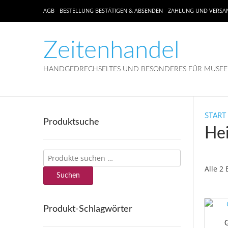
AGB
BESTELLUNG BESTÄTIGEN & ABSENDEN
ZAHLUNG UND VERSA
Zeitenhandel
HANDGEDRECHSELTES UND BESONDERES FÜR MUSEEN
START
Produktsuche
He
Suchen
nach:
Alle 2
Suchen
Produkt-Schlagwörter
G