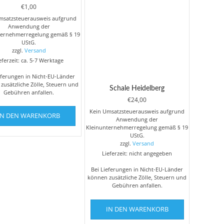
€
1,00
msatzsteuerausweis aufgrund
Anwendung der
ternehmerregelung gemäß § 19
UStG.
zzgl.
Versand
eferzeit: ca. 5-7 Werktage
eferungen in Nicht-EU-Länder
zusätzliche Zölle, Steuern und
Schale Heidelberg
Gebühren anfallen.
€
24,00
Kein Umsatzsteuerausweis aufgrund
IN DEN WARENKORB
Anwendung der
Kleinunternehmerregelung gemäß § 19
UStG.
zzgl.
Versand
Lieferzeit: nicht angegeben
Bei Lieferungen in Nicht-EU-Länder
können zusätzliche Zölle, Steuern und
Gebühren anfallen.
IN DEN WARENKORB