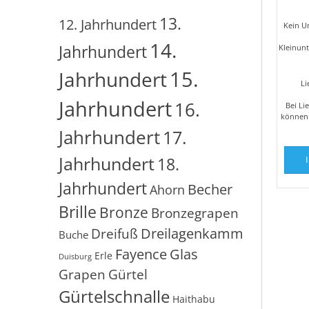
13.
12. Jahrhundert
Kein U
14.
Jahrhundert
Kleinun
15.
Jahrhundert
Li
Jahrhundert
16.
Bei Li
können 
Jahrhundert
17.
Jahrhundert
18.
Jahrhundert
Becher
Ahorn
Brille
Bronze
Bronzegrapen
Dreilagenkamm
Dreifuß
Buche
Glas
Fayence
Erle
Duisburg
Grapen
Gürtel
Gürtelschnalle
Haithabu