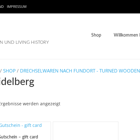
ND
IMPRESSUM
Shop
Willkommen b
 UND LIVING HISTORY
/
SHOP
/
DRECHSELWAREN NACH FUNDORT - TURNED WOODEN
idelberg
 Ergebnisse werden angezeigt
utschein – gift card