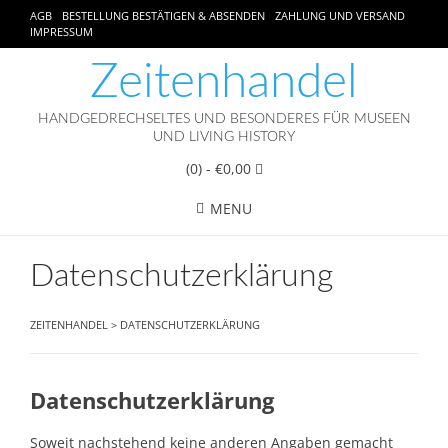
AGB
BESTELLUNG BESTÄTIGEN & ABSENDEN
ZAHLUNG UND VERSAND
IMPRESSUM
Zeitenhandel
HANDGEDRECHSELTES UND BESONDERES FÜR MUSEEN
UND LIVING HISTORY
(0)
- €0,00
MENU
Datenschutzerklärung
ZEITENHANDEL
>
DATENSCHUTZERKLÄRUNG
Datenschutzerklärung
Soweit nachstehend keine anderen Angaben gemacht