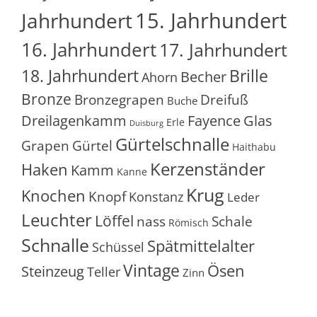
15. Jahrhundert
Jahrhundert
16. Jahrhundert
17. Jahrhundert
18. Jahrhundert
Brille
Becher
Ahorn
Bronze
Bronzegrapen
Dreifuß
Buche
Glas
Dreilagenkamm
Fayence
Erle
Duisburg
Gürtelschnalle
Grapen
Gürtel
Haithabu
Kerzenständer
Haken
Kamm
Kanne
Krug
Knochen
Knopf
Konstanz
Leder
Leuchter
Löffel
nass
Schale
Römisch
Schnalle
Spätmittelalter
Schüssel
Vintage
Ösen
Steinzeug
Teller
Zinn