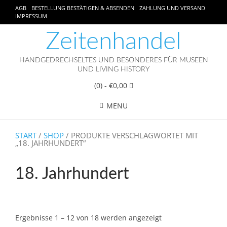
AGB
BESTELLUNG BESTÄTIGEN & ABSENDEN
ZAHLUNG UND VERSAND
IMPRESSUM
Zeitenhandel
HANDGEDRECHSELTES UND BESONDERES FÜR MUSEEN
UND LIVING HISTORY
(0)
- €0,00
MENU
START
/
SHOP
/ PRODUKTE VERSCHLAGWORTET MIT
„18. JAHRHUNDERT“
18. Jahrhundert
Ergebnisse 1 – 12 von 18 werden angezeigt