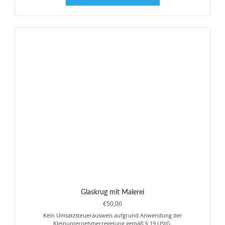
Glaskrug mit Malerei
€
50,00
Kein Umsatzsteuerausweis aufgrund Anwendung der
Kleinunternehmerregelung gemäß § 19 UStG.