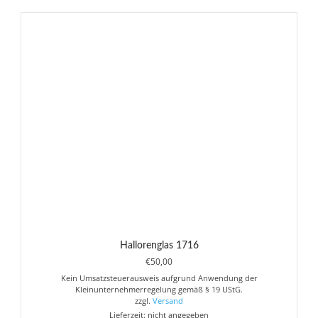
Varianten
auf.
Die
Optionen
können
auf
der
Produktseite
gewählt
werden
Hallorenglas 1716
€
50,00
Kein Umsatzsteuerausweis aufgrund Anwendung der
Kleinunternehmerregelung gemäß § 19 UStG.
zzgl.
Versand
Lieferzeit: nicht angegeben