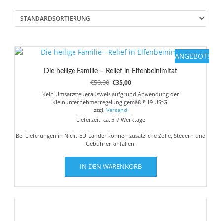
ANGEBOT!
Die heilige Familie – Relief in Elfenbeinimitat
Ursprünglicher
Aktueller
€
50,00
€
35,00
Preis
Preis
Kein Umsatzsteuerausweis aufgrund Anwendung der
war:
ist:
Kleinunternehmerregelung gemäß § 19 UStG.
€50,00
€35,00.
zzgl.
Versand
Lieferzeit: ca. 5-7 Werktage
Bei Lieferungen in Nicht-EU-Länder können zusätzliche Zölle, Steuern und
Gebühren anfallen.
IN DEN WARENKORB