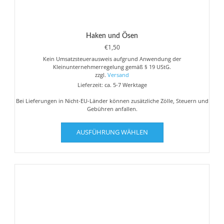
Haken und Ösen
€
1,50
Kein Umsatzsteuerausweis aufgrund Anwendung der
Kleinunternehmerregelung gemäß § 19 UStG.
zzgl.
Versand
Lieferzeit: ca. 5-7 Werktage
Bei Lieferungen in Nicht-EU-Länder können zusätzliche Zölle, Steuern und
Gebühren anfallen.
Dieses
AUSFÜHRUNG WÄHLEN
Produkt
weist
mehrere
Varianten
auf.
Die
Optionen
können
auf