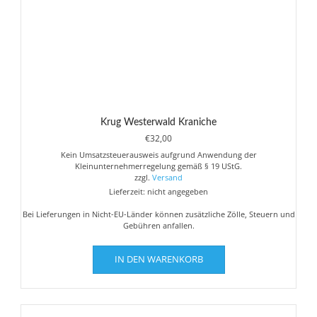
gewählt
werden
Krug Westerwald Kraniche
€
32,00
Kein Umsatzsteuerausweis aufgrund Anwendung der
Kleinunternehmerregelung gemäß § 19 UStG.
zzgl.
Versand
Lieferzeit: nicht angegeben
Bei Lieferungen in Nicht-EU-Länder können zusätzliche Zölle, Steuern und
Gebühren anfallen.
IN DEN WARENKORB