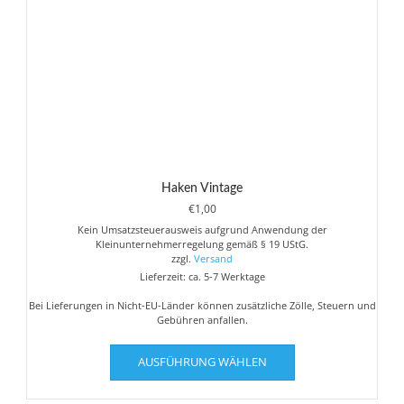
der
Produktseite
gewählt
werden
Haken Vintage
€
1,00
Kein Umsatzsteuerausweis aufgrund Anwendung der
Kleinunternehmerregelung gemäß § 19 UStG.
zzgl.
Versand
Lieferzeit: ca. 5-7 Werktage
Bei Lieferungen in Nicht-EU-Länder können zusätzliche Zölle, Steuern und
Gebühren anfallen.
Dieses
AUSFÜHRUNG WÄHLEN
Produkt
weist
mehrere