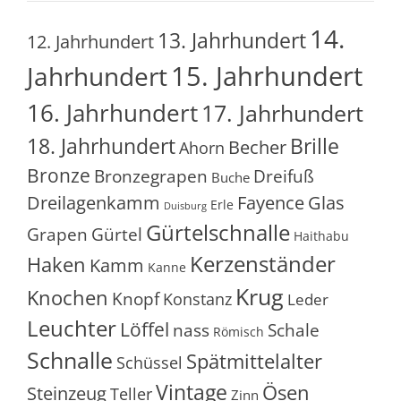
14.
13. Jahrhundert
12. Jahrhundert
15. Jahrhundert
Jahrhundert
16. Jahrhundert
17. Jahrhundert
18. Jahrhundert
Brille
Becher
Ahorn
Bronze
Bronzegrapen
Dreifuß
Buche
Glas
Dreilagenkamm
Fayence
Erle
Duisburg
Gürtelschnalle
Grapen
Gürtel
Haithabu
Kerzenständer
Haken
Kamm
Kanne
Krug
Knochen
Knopf
Konstanz
Leder
Leuchter
Löffel
nass
Schale
Römisch
Schnalle
Spätmittelalter
Schüssel
Vintage
Ösen
Steinzeug
Teller
Zinn