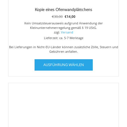
Kopie eines Ofenwandplättchens
Ursprünglicher
Aktueller
€
30,00
€
14,00
Preis
Preis
Kein Umsatzsteuerausweis aufgrund Anwendung der
war:
ist:
Kleinunternehmerregelung gemäß § 19 UStG.
€30,00
€14,00.
zzgl.
Versand
Lieferzeit: ca. 5-7 Werktage
Bei Lieferungen in Nicht-EU-Länder können zusätzliche Zölle, Steuern und
Gebühren anfallen.
Dieses
AUSFÜHRUNG WÄHLEN
Produkt
weist
mehrere
Varianten
auf.
Die
Optionen
können
auf
der
Produktseite