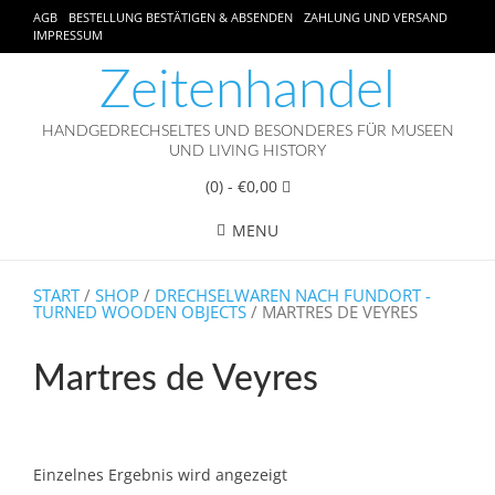
AGB
BESTELLUNG BESTÄTIGEN & ABSENDEN
ZAHLUNG UND VERSAND
IMPRESSUM
Zeitenhandel
HANDGEDRECHSELTES UND BESONDERES FÜR MUSEEN
UND LIVING HISTORY
(0)
- €0,00
MENU
START
/
SHOP
/
DRECHSELWAREN NACH FUNDORT -
TURNED WOODEN OBJECTS
/ MARTRES DE VEYRES
Martres de Veyres
Einzelnes Ergebnis wird angezeigt