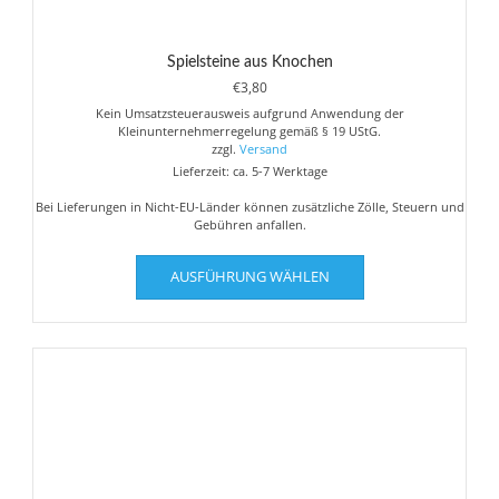
Spielsteine aus Knochen
€
3,80
Kein Umsatzsteuerausweis aufgrund Anwendung der
Kleinunternehmerregelung gemäß § 19 UStG.
zzgl.
Versand
Lieferzeit: ca. 5-7 Werktage
Bei Lieferungen in Nicht-EU-Länder können zusätzliche Zölle, Steuern und
Gebühren anfallen.
Dieses
AUSFÜHRUNG WÄHLEN
Produkt
weist
mehrere
Varianten
auf.
Die
Optionen
können
auf
der