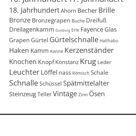
18. Jahrhundert
Brille
Becher
Ahorn
Bronze
Bronzegrapen
Dreifuß
Buche
Glas
Dreilagenkamm
Fayence
Erle
Duisburg
Gürtelschnalle
Grapen
Gürtel
Haithabu
Kerzenständer
Haken
Kamm
Kanne
Krug
Knochen
Knopf
Konstanz
Leder
Leuchter
Löffel
nass
Schale
Römisch
Schnalle
Spätmittelalter
Schüssel
Vintage
Ösen
Steinzeug
Teller
Zinn