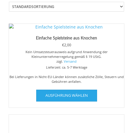
Einfache Spielsteine aus Knochen
€
2,00
Kein Umsatzsteuerausweis aufgrund Anwendung der
Kleinunternehmerregelung gemäß § 19 UStG.
zzgl.
Versand
Lieferzeit: ca. 5-7 Werktage
Bei Lieferungen in Nicht-EU-Länder können zusätzliche Zölle, Steuern und
Gebühren anfallen.
Dieses
AUSFÜHRUNG WÄHLEN
Produkt
weist
mehrere
Varianten
auf.
Die