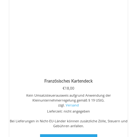
Optionen
können
auf
der
Produktseite
gewählt
werden
Französisches Kartendeck
€
18,00
Kein Umsatzsteuerausweis aufgrund Anwendung der
Kleinunternehmerregelung gemäß § 19 UStG.
zzgl.
Versand
Lieferzeit: nicht angegeben
Bei Lieferungen in Nicht-EU-Länder können zusätzliche Zölle, Steuern und
Gebühren anfallen.