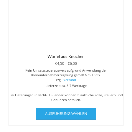
Produktseite
gewählt
werden
Würfel aus Knochen
Preisspanne:
€
4,50
–
€
6,00
€4,50
Kein Umsatzsteuerausweis aufgrund Anwendung der
bis
Kleinunternehmerregelung gemäß § 19 UStG.
€6,00
zzgl.
Versand
Lieferzeit: ca. 5-7 Werktage
Bei Lieferungen in Nicht-EU-Länder können zusätzliche Zölle, Steuern und
Gebühren anfallen.
Dieses
AUSFÜHRUNG WÄHLEN
Produkt
weist
mehrere