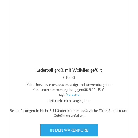
auf
der
Produktseite
gewählt
werden
Lederball groß, mit Wollvlies gefüllt
€
19,00
Kein Umsatzsteuerausweis aufgrund Anwendung der
Kleinunternehmerregelung gemäß § 19 UStG.
zzgl.
Versand
Lieferzeit: nicht angegeben
Bei Lieferungen in Nicht-EU-Länder können zusätzliche Zölle, Steuern und
Gebühren anfallen.
IN DEN WARENKORB