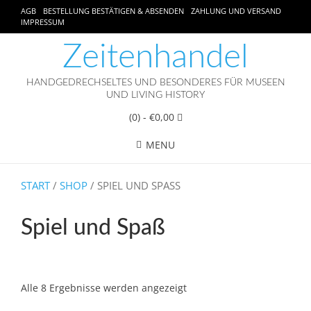
AGB
BESTELLUNG BESTÄTIGEN & ABSENDEN
ZAHLUNG UND VERSAND
IMPRESSUM
Zeitenhandel
HANDGEDRECHSELTES UND BESONDERES FÜR MUSEEN
UND LIVING HISTORY
(0)
- €0,00
MENU
START
/
SHOP
/ SPIEL UND SPASS
Spiel und Spaß
Alle 8 Ergebnisse werden angezeigt