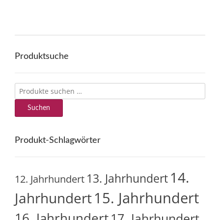
Varianten
auf.
Die
Optionen
können
auf
Produktsuche
der
Produktseite
gewählt
Suchen
werden
nach:
Suchen
Produkt-Schlagwörter
14.
13. Jahrhundert
12. Jahrhundert
15. Jahrhundert
Jahrhundert
16. Jahrhundert
17. Jahrhundert