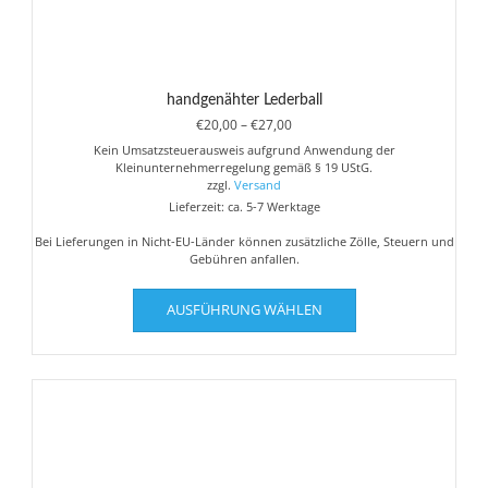
handgenähter Lederball
Preisspanne:
€
20,00
–
€
27,00
€20,00
Kein Umsatzsteuerausweis aufgrund Anwendung der
bis
Kleinunternehmerregelung gemäß § 19 UStG.
€27,00
zzgl.
Versand
Lieferzeit: ca. 5-7 Werktage
Bei Lieferungen in Nicht-EU-Länder können zusätzliche Zölle, Steuern und
Gebühren anfallen.
Dieses
AUSFÜHRUNG WÄHLEN
Produkt
weist
mehrere
Varianten
auf.
Die
Optionen
können