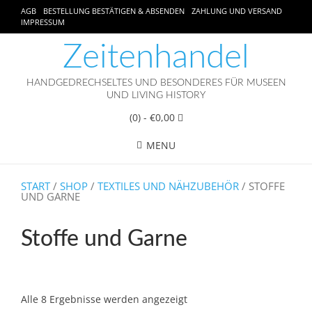
AGB
BESTELLUNG BESTÄTIGEN & ABSENDEN
ZAHLUNG UND VERSAND
IMPRESSUM
Zeitenhandel
HANDGEDRECHSELTES UND BESONDERES FÜR MUSEEN
UND LIVING HISTORY
(0)
- €0,00
MENU
START
/
SHOP
/
TEXTILES UND NÄHZUBEHÖR
/ STOFFE
UND GARNE
Stoffe und Garne
Alle 8 Ergebnisse werden angezeigt