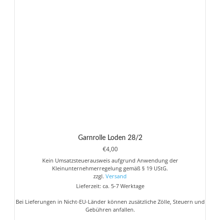
Optionen
können
auf
der
Produktseite
gewählt
werden
Garnrolle Loden 28/2
€
4,00
Kein Umsatzsteuerausweis aufgrund Anwendung der
Kleinunternehmerregelung gemäß § 19 UStG.
zzgl.
Versand
Lieferzeit: ca. 5-7 Werktage
Bei Lieferungen in Nicht-EU-Länder können zusätzliche Zölle, Steuern und
Gebühren anfallen.