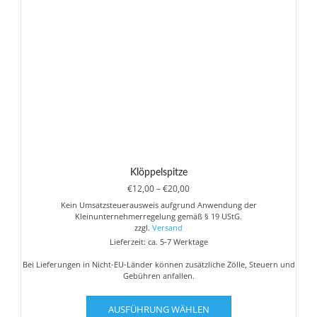
Klöppelspitze
Preisspanne:
€
12,00
–
€
20,00
€12,00
Kein Umsatzsteuerausweis aufgrund Anwendung der
bis
Kleinunternehmerregelung gemäß § 19 UStG.
€20,00
zzgl.
Versand
Lieferzeit: ca. 5-7 Werktage
Bei Lieferungen in Nicht-EU-Länder können zusätzliche Zölle, Steuern und
Gebühren anfallen.
Dieses
AUSFÜHRUNG WÄHLEN
Produkt