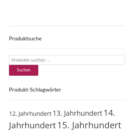
Varianten
auf.
Die
Optionen
können
auf
Produktsuche
der
Produktseite
gewählt
Suchen
werden
nach:
Suchen
Produkt-Schlagwörter
14.
13. Jahrhundert
12. Jahrhundert
15. Jahrhundert
Jahrhundert