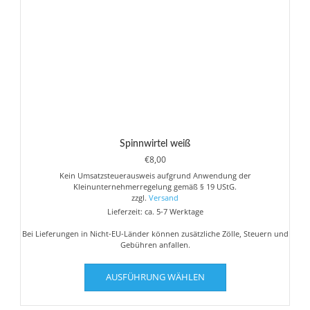
Spinnwirtel weiß
€
8,00
Kein Umsatzsteuerausweis aufgrund Anwendung der
Kleinunternehmerregelung gemäß § 19 UStG.
zzgl.
Versand
Lieferzeit: ca. 5-7 Werktage
Bei Lieferungen in Nicht-EU-Länder können zusätzliche Zölle, Steuern und
Gebühren anfallen.
Dieses
AUSFÜHRUNG WÄHLEN
Produkt
weist
mehrere