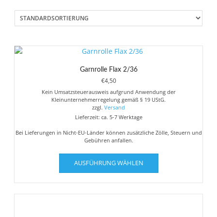
Garnrolle Flax 2/36
€
4,50
Kein Umsatzsteuerausweis aufgrund Anwendung der
Kleinunternehmerregelung gemäß § 19 UStG.
zzgl.
Versand
Lieferzeit: ca. 5-7 Werktage
Bei Lieferungen in Nicht-EU-Länder können zusätzliche Zölle, Steuern und
Gebühren anfallen.
Dieses
AUSFÜHRUNG WÄHLEN
Produkt
weist
mehrere
Varianten
auf.
Die