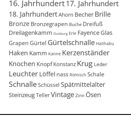
16. Jahrhundert
17. Jahrhundert
18. Jahrhundert
Brille
Becher
Ahorn
Bronze
Bronzegrapen
Dreifuß
Buche
Glas
Dreilagenkamm
Fayence
Erle
Duisburg
Gürtelschnalle
Grapen
Gürtel
Haithabu
Kerzenständer
Haken
Kamm
Kanne
Krug
Knochen
Knopf
Konstanz
Leder
Leuchter
Löffel
nass
Schale
Römisch
Schnalle
Spätmittelalter
Schüssel
Vintage
Ösen
Steinzeug
Teller
Zinn