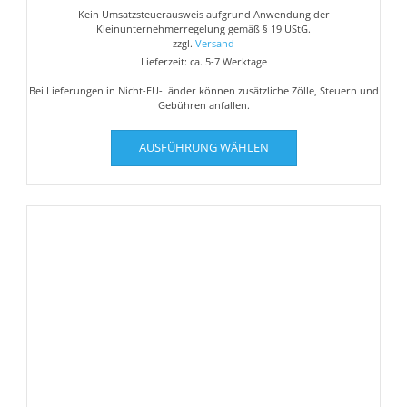
Kein Umsatzsteuerausweis aufgrund Anwendung der
Kleinunternehmerregelung gemäß § 19 UStG.
zzgl.
Versand
Lieferzeit: ca. 5-7 Werktage
Bei Lieferungen in Nicht-EU-Länder können zusätzliche Zölle, Steuern und
Gebühren anfallen.
Dieses
AUSFÜHRUNG WÄHLEN
Produkt
weist
mehrere
Varianten
auf.
Die
Optionen
können
auf
der
Produktseite
gewählt
werden