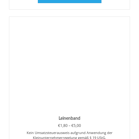
weist
mehrere
Varianten
auf.
Die
Optionen
können
auf
der
Produktseite
gewählt
werden
Leinenband
Preisspanne:
€
1,80
–
€
5,00
€1,80
Kein Umsatzsteuerausweis aufgrund Anwendung der
bis
Kleinunternehmerregelung gemäß § 19 UStG.