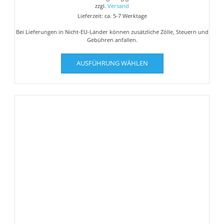
€5,00
zzgl.
Versand
Lieferzeit: ca. 5-7 Werktage
Bei Lieferungen in Nicht-EU-Länder können zusätzliche Zölle, Steuern und
Gebühren anfallen.
Dieses
AUSFÜHRUNG WÄHLEN
Produkt
weist
mehrere
Varianten
auf.
Die
Optionen
können
auf
der
Produktseite
gewählt
werden