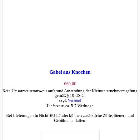
Produktseite
gewählt
werden
Gabel aus Knochen
€
60,00
Kein Umsatzsteuerausweis aufgrund Anwendung der Kleinunternehmerregelung
gemäß § 19 UStG.
zzgl.
Versand
Lieferzeit: ca. 5-7 Werktage
Bei Lieferungen in Nicht-EU-Länder können zusätzliche Zölle, Steuern und
Gebühren anfallen.
IN DEN WARENKORB