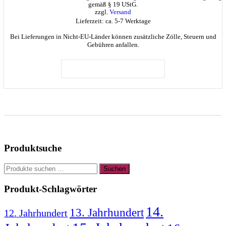
bis
gemäß § 19 UStG.
€13,00
zzgl.
Versand
Lieferzeit: ca. 5-7 Werktage
Bei Lieferungen in Nicht-EU-Länder können zusätzliche Zölle, Steuern und
Gebühren anfallen.
Dieses
Produkt
AUSFÜHRUNG WÄHLEN
weist
mehrere
Varianten
auf.
Die
Optionen
können
auf
Produktsuche
der
Produktseite
Suchen
gewählt
Suchen
nach:
werden
Produkt-Schlagwörter
14.
13. Jahrhundert
12. Jahrhundert