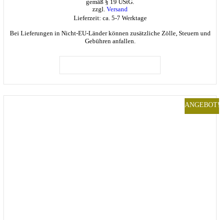
gemäß § 19 UStG.
€95,00
zzgl.
Versand
Lieferzeit: ca. 5-7 Werktage
Bei Lieferungen in Nicht-EU-Länder können zusätzliche Zölle, Steuern und
Gebühren anfallen.
Dieses
Produkt
AUSFÜHRUNG WÄHLEN
weist
mehrere
Varianten
auf.
ANGEBOT!
Die
Optionen
können
auf
der
Produktseite
gewählt
werden