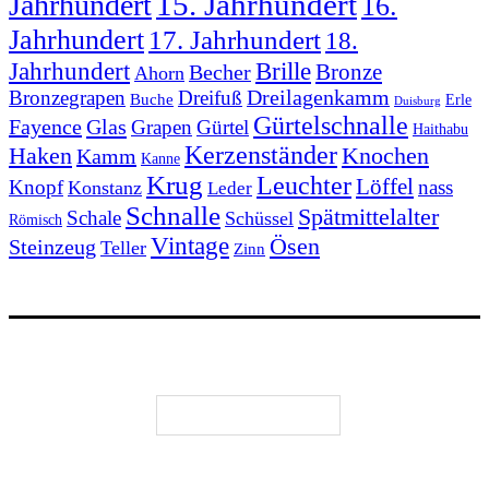
15. Jahrhundert
Jahrhundert
16.
Jahrhundert
17. Jahrhundert
18.
Jahrhundert
Brille
Bronze
Becher
Ahorn
Bronzegrapen
Dreifuß
Dreilagenkamm
Buche
Erle
Duisburg
Gürtelschnalle
Fayence
Glas
Grapen
Gürtel
Haithabu
Kerzenständer
Knochen
Haken
Kamm
Kanne
Krug
Leuchter
Löffel
Knopf
nass
Konstanz
Leder
Schnalle
Spätmittelalter
Schale
Schüssel
Römisch
Vintage
Ösen
Steinzeug
Teller
Zinn
Vertrag widerrufen