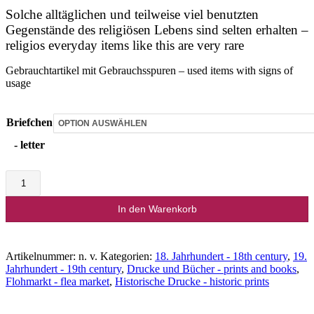
Solche alltäglichen und teilweise viel benutzten
Gegenstände des religiösen Lebens sind selten erhalten –
religios everyday items like this are very rare
Gebrauchtartikel mit Gebrauchsspuren – used items with signs of
usage
Briefchen
- letter
Gebets-
und
Ablassbriefchen
In den Warenkorb
Menge
Artikelnummer:
n. v.
Kategorien:
18. Jahrhundert - 18th century
,
19.
Jahrhundert - 19th century
,
Drucke und Bücher - prints and books
,
Flohmarkt - flea market
,
Historische Drucke - historic prints