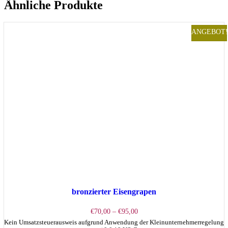
Ähnliche Produkte
ANGEBOT!
bronzierter Eisengrapen
Preisspanne:
€
70,00
–
€
95,00
€70,00
Kein Umsatzsteuerausweis aufgrund Anwendung der Kleinunternehmerregelung
bis