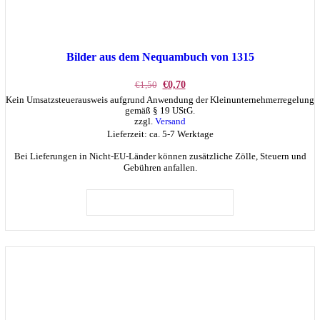
Bilder aus dem Nequambuch von 1315
Ursprünglicher
Aktueller
€
1,50
€
0,70
Preis
Preis
Kein Umsatzsteuerausweis aufgrund Anwendung der Kleinunternehmerregelung
war:
ist:
gemäß § 19 UStG.
€1,50
€0,70.
zzgl.
Versand
Lieferzeit: ca. 5-7 Werktage
Bei Lieferungen in Nicht-EU-Länder können zusätzliche Zölle, Steuern und
Gebühren anfallen.
Dieses
Produkt
AUSFÜHRUNG WÄHLEN
weist
mehrere
Varianten
auf.
Die
Optionen
können
auf
der