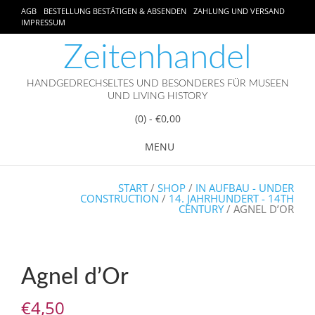
AGB
BESTELLUNG BESTÄTIGEN & ABSENDEN
ZAHLUNG UND VERSAND
IMPRESSUM
Zeitenhandel
HANDGEDRECHSELTES UND BESONDERES FÜR MUSEEN
UND LIVING HISTORY
(0)
- €0,00
MENU
START
/
SHOP
/
IN AUFBAU - UNDER
CONSTRUCTION
/
14. JAHRHUNDERT - 14TH
CENTURY
/ AGNEL D’OR
Agnel d’Or
€
4,50