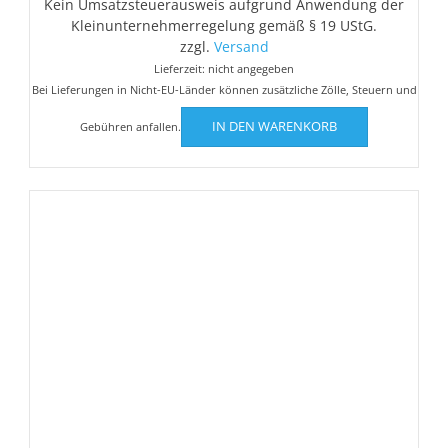
Kein Umsatzsteuerausweis aufgrund Anwendung der
war:
ist:
Kleinunternehmerregelung gemäß § 19 UStG.
€6,50
€5,00.
zzgl.
Versand
Lieferzeit: nicht angegeben
Bei Lieferungen in Nicht-EU-Länder können zusätzliche Zölle, Steuern und
IN DEN WARENKORB
Gebühren anfallen.