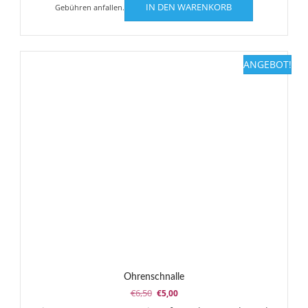
IN DEN WARENKORB
Gebühren anfallen.
ANGEBOT!
Ohrenschnalle
Ursprünglicher
Aktueller
€
6,50
€
5,00
Preis
Preis