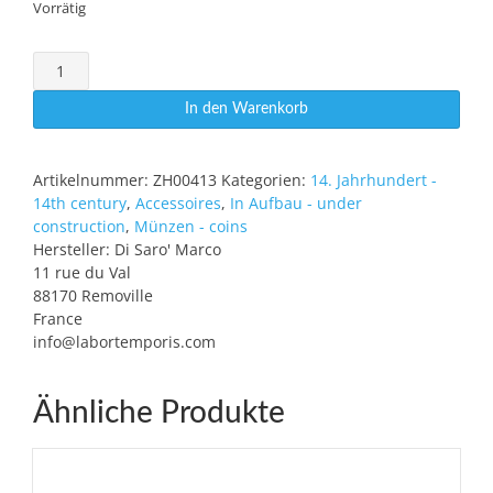
Vorrätig
Agnel
d'Or
Menge
In den Warenkorb
Artikelnummer:
ZH00413
Kategorien:
14. Jahrhundert -
14th century
,
Accessoires
,
In Aufbau - under
construction
,
Münzen - coins
Hersteller:
Di Saro' Marco
11 rue du Val
88170 Removille
France
info@labortemporis.com
Ähnliche Produkte