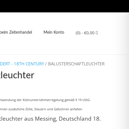
(0)
- €0,00
eim Zeitenhandel
Mein Konto
DERT - 18TH CENTURY
/ BALUSTERSCHAFTLEUCHTER
tleuchter
Anwendung der Kleinunternehmerregelung gemäß § 19 UStG.
nnen zusätzliche Zölle, Steuern und Gebühren anfallen.
ftleuchter aus Messing, Deutschland 18.