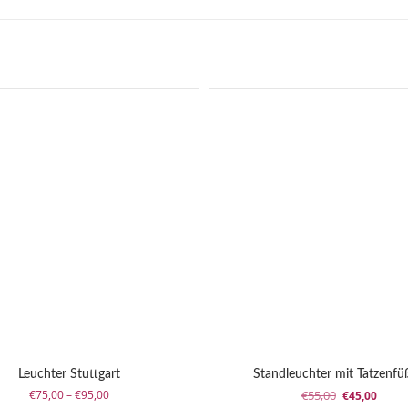
Leuchter Stuttgart
Standleuchter mit Tatzenfü
Preisspanne:
Ursprünglich
Aktuel
€
75,00
–
€
95,00
€
55,00
€
45,00