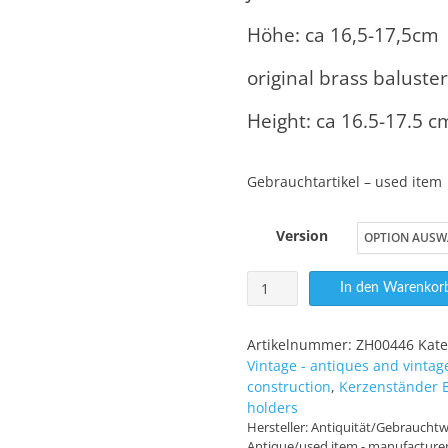
Höhe: ca 16,5-17,5cm
original brass balust
Height: ca 16.5-17.5 c
Gebrauchtartikel – used item
Version
Balusterschaftleuchter
In den Warenkor
Menge
Artikelnummer:
ZH00446
Kate
Vintage - antiques and vintag
construction
,
Kerzenständer 
holders
Hersteller:
Antiquität/Gebrauchtwa
Antique/used item - manufacture