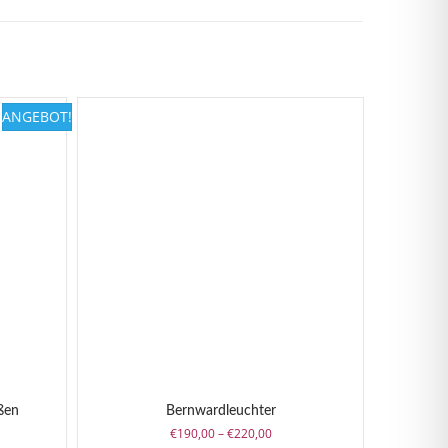
ANGEBOT!
ßen
Bernwardleuchter
er
ler
Preisspanne:
€
190,00
–
€
220,00