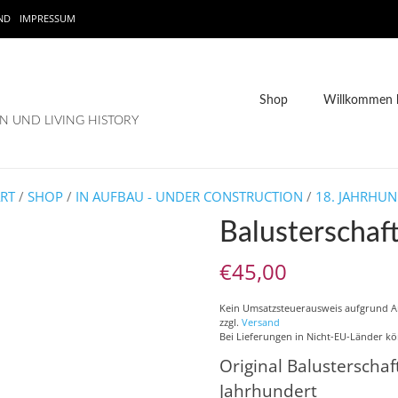
ND
IMPRESSUM
Shop
Willkommen b
 UND LIVING HISTORY
ART
/
SHOP
/
IN AUFBAU - UNDER CONSTRUCTION
/
18. JAHRHUN
Balusterschaf
€
45,00
Kein Umsatzsteuerausweis aufgrund 
zzgl.
Versand
Bei Lieferungen in Nicht-EU-Länder kö
Original Balusterscha
Jahrhundert