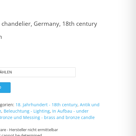
er chandelier, Germany, 18th century
m
b
gorien:
18. Jahrhundert - 18th century
,
Antik und
e
,
Beleuchtung - Lighting
,
In Aufbau - under
Bronze und Messing - brass and bronze candle
re - Hersteller nicht ermittelbar
r cannot be determined