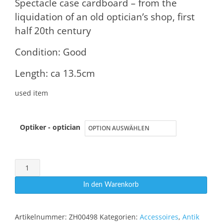
Spectacle case cardboard – from the
liquidation of an old optician’s shop, first
half 20th century
Condition: Good
Length: ca 13.5cm
used item
Optiker - optician
Brillenetui
Pappe
In den Warenkorb
Menge
Artikelnummer:
ZH00498
Kategorien:
Accessoires
,
Antik