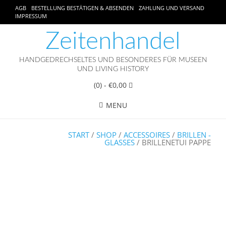
AGB
BESTELLUNG BESTÄTIGEN & ABSENDEN
ZAHLUNG UND VERSAND
IMPRESSUM
Zeitenhandel
HANDGEDRECHSELTES UND BESONDERES FÜR MUSEEN
UND LIVING HISTORY
(0)
- €0,00
MENU
START
/
SHOP
/
ACCESSOIRES
/
BRILLEN -
GLASSES
/ BRILLENETUI PAPPE