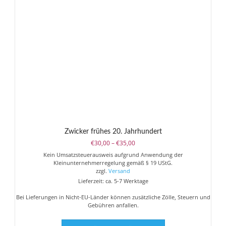
können
auf
der
Produktseite
gewählt
werden
Zwicker frühes 20. Jahrhundert
Preisspanne:
€
30,00
–
€
35,00
€30,00
Kein Umsatzsteuerausweis aufgrund Anwendung der
bis
Kleinunternehmerregelung gemäß § 19 UStG.
€35,00
zzgl.
Versand
Lieferzeit: ca. 5-7 Werktage
Bei Lieferungen in Nicht-EU-Länder können zusätzliche Zölle, Steuern und
Gebühren anfallen.
Dieses