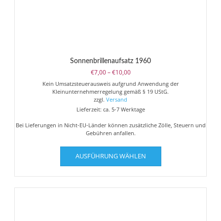
Sonnenbrillenaufsatz 1960
Preisspanne:
€
7,00
–
€
10,00
€7,00
Kein Umsatzsteuerausweis aufgrund Anwendung der
bis
Kleinunternehmerregelung gemäß § 19 UStG.
€10,00
zzgl.
Versand
Lieferzeit: ca. 5-7 Werktage
Bei Lieferungen in Nicht-EU-Länder können zusätzliche Zölle, Steuern und
Gebühren anfallen.
Dieses
AUSFÜHRUNG WÄHLEN
Produkt
weist
mehrere
Varianten
auf.
Die
Optionen