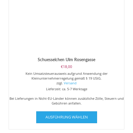
Schuesselchen Ulm Rosengasse
€
18,00
Kein Umsatzsteuerausweis aufgrund Anwendung der
Kleinunternehmerregelung gemäß § 19 UStG.
zzgl.
Versand
Lieferzeit: ca. 5-7 Werktage
Bei Lieferungen in Nicht-EU-Länder können zusätzliche Zölle, Steuern und
Gebühren anfallen.
Dieses
AUSFÜHRUNG WÄHLEN
Produkt
weist
mehrere