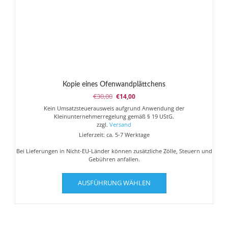
Kopie eines Ofenwandplättchens
Ursprünglicher
Aktueller
€
30,00
€
14,00
Preis
Preis
Kein Umsatzsteuerausweis aufgrund Anwendung der
war:
ist:
Kleinunternehmerregelung gemäß § 19 UStG.
€30,00
€14,00.
zzgl.
Versand
Lieferzeit: ca. 5-7 Werktage
Bei Lieferungen in Nicht-EU-Länder können zusätzliche Zölle, Steuern und
Gebühren anfallen.
Dieses
AUSFÜHRUNG WÄHLEN
Produkt
weist
mehrere
Varianten
auf.