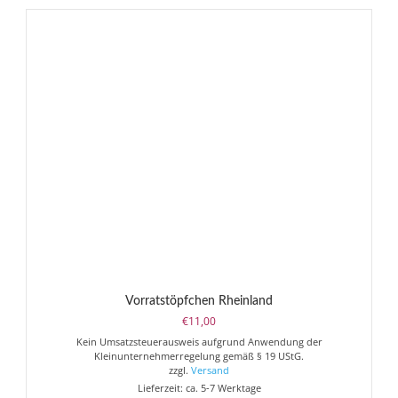
Varianten
auf.
Die
Optionen
können
auf
der
Produktseite
gewählt
werden
Vorratstöpfchen Rheinland
€
11,00
Kein Umsatzsteuerausweis aufgrund Anwendung der
Kleinunternehmerregelung gemäß § 19 UStG.
zzgl.
Versand
Lieferzeit: ca. 5-7 Werktage