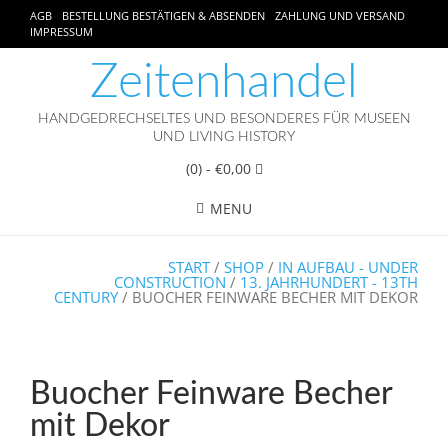
AGB
BESTELLUNG BESTÄTIGEN & ABSENDEN
ZAHLUNG UND VERSAND
IMPRESSUM
Zeitenhandel
HANDGEDRECHSELTES UND BESONDERES FÜR MUSEEN
UND LIVING HISTORY
(0)
- €0,00
MENU
START
/
SHOP
/
IN AUFBAU - UNDER
CONSTRUCTION
/
13. JAHRHUNDERT - 13TH
CENTURY
/ BUOCHER FEINWARE BECHER MIT DEKOR
Buocher Feinware Becher
mit Dekor