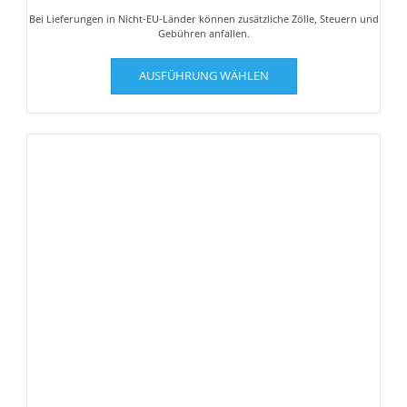
Bei Lieferungen in Nicht-EU-Länder können zusätzliche Zölle, Steuern und
Gebühren anfallen.
Dieses
AUSFÜHRUNG WÄHLEN
Produkt
weist
mehrere
Varianten
auf.
Die
Optionen
können
auf
der
Produktseite
gewählt
werden