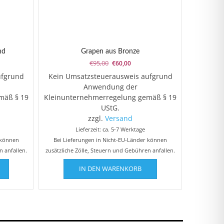
nd
Grapen aus Bronze
er
er
Ursprünglicher
Aktueller
€
95,00
€
60,00
Preis
Preis
ufgrund
Kein Umsatzsteuerausweis aufgrund
war:
ist:
Anwendung der
€95,00
€60,00.
mäß § 19
Kleinunternehmerregelung gemäß § 19
UStG.
zzgl.
Versand
Lieferzeit: ca. 5-7 Werktage
 können
Bei Lieferungen in Nicht-EU-Länder können
n anfallen.
zusätzliche Zölle, Steuern und Gebühren anfallen.
IN DEN WARENKORB