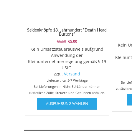
Seidenknöpfe 18. Jahrhundert “Death Head
Buttons”
Ursprünglicher
Aktueller
€
6,50
€
5,00
Kein U
Preis
Preis
Kein Umsatzsteuerausweis aufgrund
war:
ist:
Anwendung der
€6,50
€5,00.
Kleinun
Kleinunternehmerregelung gemäß § 19
UStG.
zzgl.
Versand
Lieferzeit: ca. 5-7 Werktage
Bei Li
Bei Lieferungen in Nicht-EU-Länder können
zusätzlich
zusätzliche Zölle, Steuern und Gebühren anfallen.
Dieses
AUSFÜHRUNG WÄHLEN
Produkt
weist
mehrere
Varianten
auf.