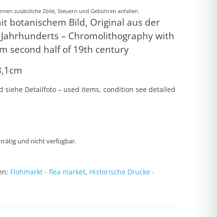
nnen zusätzliche Zölle, Steuern und Gebühren anfallen.
t botanischem Bild, Original aus der
. Jahrhunderts – Chromolithography with
rom second half of 19th century
8,1cm
 siehe Detailfoto – used items, condition see detailed
orrätig und nicht verfügbar.
en:
Flohmarkt - flea market
,
Historische Drucke -