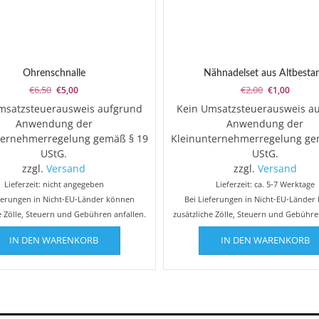
Ohrenschnalle
Nähnadelset aus Altbesta
Ursprünglicher
Aktueller
Ursprünglich
Aktuell
€
6,50
€
2,00
€
5,00
€
1,00
Preis
Preis
Preis
Preis
msatzsteuerausweis aufgrund
Kein Umsatzsteuerausweis a
war:
ist:
war:
ist:
Anwendung der
Anwendung der
€6,50
€5,00.
€2,00
€1,00.
ternehmerregelung gemäß § 19
Kleinunternehmerregelung ge
UStG.
UStG.
zzgl.
Versand
zzgl.
Versand
Lieferzeit: nicht angegeben
Lieferzeit: ca. 5-7 Werktage
eferungen in Nicht-EU-Länder können
Bei Lieferungen in Nicht-EU-Länder
e Zölle, Steuern und Gebühren anfallen.
zusätzliche Zölle, Steuern und Gebühre
IN DEN WARENKORB
IN DEN WARENKORB