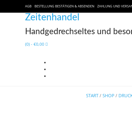
AGB
BESTELLUNG BESTÄTIGEN & ABSENDEN
ZAHLUNG UND VERSA
Zeitenhandel
Handgedrechseltes und beson
(0)
- €0,00
START
/
SHOP
/
DRUCK