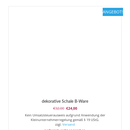
mehrere
Varianten
ANGEBOT!
auf.
Die
Optionen
können
auf
der
Produktseite
gewählt
werden
dekorative Schale B-Ware
Ursprünglicher
Aktueller
€
32,00
€
24,00
Preis
Preis
Kein Umsatzsteuerausweis aufgrund Anwendung der
war:
ist:
Kleinunternehmerregelung gemäß § 19 UStG.
€32,00
€24,00.
zzgl.
Versand