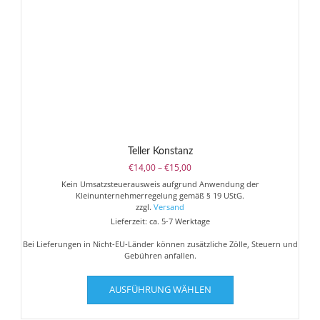
Teller Konstanz
Preisspanne:
€
14,00
–
€
15,00
€14,00
Kein Umsatzsteuerausweis aufgrund Anwendung der
bis
Kleinunternehmerregelung gemäß § 19 UStG.
€15,00
zzgl.
Versand
Lieferzeit: ca. 5-7 Werktage
Bei Lieferungen in Nicht-EU-Länder können zusätzliche Zölle, Steuern und
Gebühren anfallen.
Dieses
AUSFÜHRUNG WÄHLEN
Produkt
weist