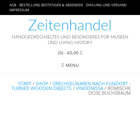
AGB
BESTELLUNG BESTÄTIGEN & ABSENDEN
ZAHLUNG UND VERSAND
IMPRESSUM
Zeitenhandel
HANDGEDRECHSELTES UND BESONDERES FÜR MUSEEN
UND LIVING HISTORY
(0)
- €0,00
MENU
START
/
SHOP
/
DRECHSELWAREN NACH FUNDORT -
TURNED WOODEN OBJECTS
/
VINDONISSA
/ RÖMISCHE
DOSE BUCHSBAUM