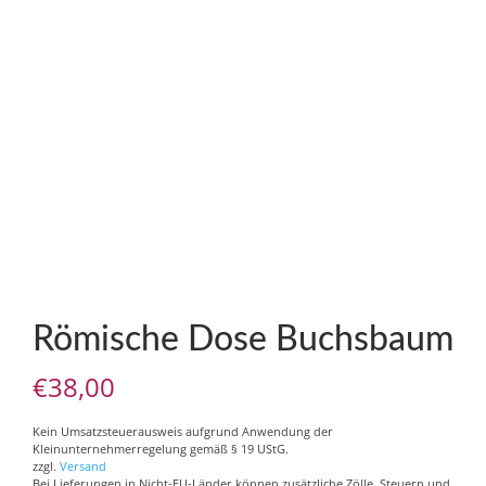
Römische Dose Buchsbaum
€
38,00
Kein Umsatzsteuerausweis aufgrund Anwendung der
Kleinunternehmerregelung gemäß § 19 UStG.
zzgl.
Versand
Bei Lieferungen in Nicht-EU-Länder können zusätzliche Zölle, Steuern und