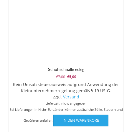
Schuhschnalle eckig
Ursprünglicher
Aktueller
€
7,00
€
5,00
Preis
Preis
Kein Umsatzsteuerausweis aufgrund Anwendung der
war:
ist:
Kleinunternehmerregelung gemäß § 19 UStG.
€7,00
€5,00.
zzgl.
Versand
Lieferzeit: nicht angegeben
Bei Lieferungen in Nicht-EU-Länder können zusätzliche Zölle, Steuern und
IN DEN WARENKORB
Gebühren anfallen.