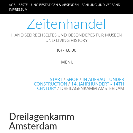
AGB
BESTELLUNG BESTÄTIGEN & ABSENDEN
ZAHLUNG UND VERSAND
IMPRESSUM
Zeitenhandel
HANDGEDRECHSELTES UND BESONDERES FÜR MUSEEN
UND LIVING HISTORY
(0)
- €0,00
MENU
START
/
SHOP
/
IN AUFBAU - UNDER
CONSTRUCTION
/
14. JAHRHUNDERT - 14TH
CENTURY
/ DREILAGENKAMM AMSTERDAM
Dreilagenkamm
Amsterdam