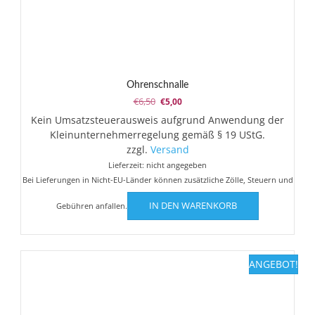
Ohrenschnalle
Ursprünglicher
Aktueller
€
6,50
€
5,00
Preis
Preis
Kein Umsatzsteuerausweis aufgrund Anwendung der
war:
ist:
Kleinunternehmerregelung gemäß § 19 UStG.
€6,50
€5,00.
zzgl.
Versand
Lieferzeit: nicht angegeben
Bei Lieferungen in Nicht-EU-Länder können zusätzliche Zölle, Steuern und
IN DEN WARENKORB
Gebühren anfallen.
ANGEBOT!