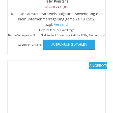
Teller Konstanz
Preisspanne:
€
14,00
–
€
15,00
€14,00
Kein Umsatzsteuerausweis aufgrund Anwendung der
bis
Kleinunternehmerregelung gemäß § 19 UStG.
€15,00
zzgl.
Versand
Lieferzeit: ca. 5-7 Werktage
Bei Lieferungen in Nicht-EU-Länder können zusätzliche Zölle, Steuern und
Dieses
AUSFÜHRUNG WÄHLEN
Gebühren anfallen.
Produkt
weist
mehrere
Varianten
ANGEBOT!
auf.
Die
Optionen
können
auf
der
Produktsei
gewählt
werden