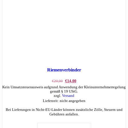
Riemenverbinder
Ursprünglicher
Aktueller
€
20,00
€
14,00
Preis
Preis
Kein Umsatzsteuerausweis aufgrund Anwendung der Kleinunternehmerregelung
war:
ist:
gemäß § 19 UStG.
€20,00
€14,00.
zzgl.
Versand
Lieferzeit: nicht angegeben
Bei Lieferungen in Nicht-EU-Länder können zusätzliche Zölle, Steuern und
Gebühren anfallen.
IN DEN WARENKORB