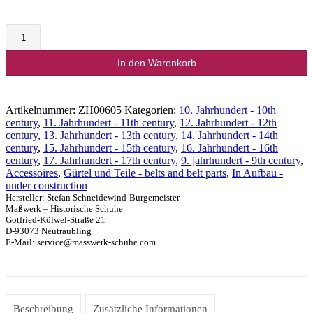
Einfacher
Gürtel
Menge
In den Warenkorb
Artikelnummer:
ZH00605
Kategorien:
10. Jahrhundert - 10th
century
,
11. Jahrhundert - 11th century
,
12. Jahrhundert - 12th
century
,
13. Jahrhundert - 13th century
,
14. Jahrhundert - 14th
century
,
15. Jahrhundert - 15th century
,
16. Jahrhundert - 16th
century
,
17. Jahrhundert - 17th century
,
9. jahrhundert - 9th century
,
Accessoires
,
Gürtel und Teile - belts and belt parts
,
In Aufbau -
under construction
Hersteller:
Stefan Schneidewind-Burgemeister
Maßwerk – Historische Schuhe
Gotfried-Kölwel-Straße 21
D-93073 Neutraubling
E-Mail: service@masswerk-schuhe.com
Beschreibung
Zusätzliche Informationen