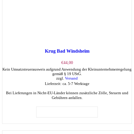
Krug Bad Windsheim
€
44,00
Kein Umsatzsteuerausweis aufgrund Anwendung der Kleinunternehmerregelung
gemäß § 19 UStG.
zzgl.
Versand
Lieferzeit: ca. 5-7 Werktage
Bei Lieferungen in Nicht-EU-Länder können zusätzliche Zölle, Steuern und
Gebühren anfallen.
Dieses
Produkt
AUSFÜHRUNG WÄHLEN
weist
mehrere
Varianten
auf.