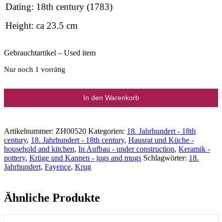
Dating: 18th century (1783)
Height: ca 23.5 cm
Gebrauchtartikel – Used item
Nur noch 1 vorrätig
Fayencekrug
In den Warenkorb
Chinese
Menge
Artikelnummer:
ZH00520
Kategorien:
18. Jahrhundert - 18th
century
,
18. Jahrhundert - 18th century
,
Hausrat und Küche -
household and kitchen
,
In Aufbau - under construction
,
Keramik -
pottery
,
Krüge und Kannen - jugs and mugs
Schlagwörter:
18.
Jahrhundert
,
Fayence
,
Krug
Ähnliche Produkte