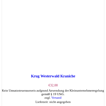
Die
Optionen
können
auf
der
Produktseite
gewählt
werden
Krug Westerwald Kraniche
€
32,00
Kein Umsatzsteuerausweis aufgrund Anwendung der Kleinunternehmerregelung
gemäß § 19 UStG.
zzgl.
Versand
Lieferzeit: nicht angegeben