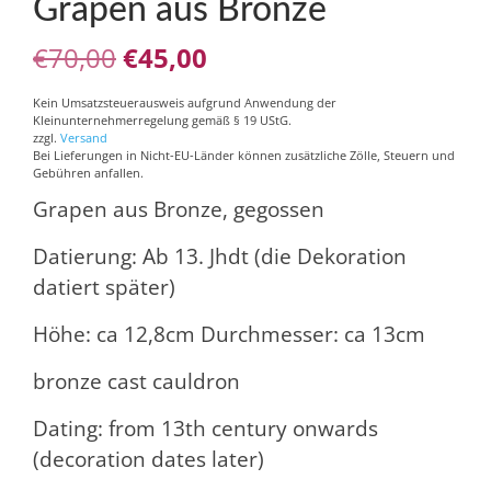
Grapen aus Bronze
Ursprünglicher
Aktueller
€
70,00
€
45,00
Preis
Preis
Kein Umsatzsteuerausweis aufgrund Anwendung der
Kleinunternehmerregelung gemäß § 19 UStG.
war:
ist:
zzgl.
Versand
Bei Lieferungen in Nicht-EU-Länder können zusätzliche Zölle, Steuern und
€70,00
€45,00.
Gebühren anfallen.
Grapen aus Bronze, gegossen
Datierung: Ab 13. Jhdt (die Dekoration
datiert später)
Höhe: ca 12,8cm Durchmesser: ca 13cm
bronze cast cauldron
Dating: from 13th century onwards
(decoration dates later)