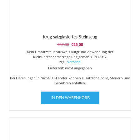
Krug salzglasiertes Steinzeug
Ursprünglicher
Aktueller
€
32,00
€
25,00
Preis
Preis
Kein Umsatzsteuerausweis aufgrund Anwendung der
war:
ist:
Kleinunternehmerregelung gemäß § 19 UStG.
€32,00
€25,00.
zzgl.
Versand
Lieferzeit: nicht angegeben
Bei Lieferungen in Nicht-EU-Länder können zusätzliche Zölle, Steuern und
Gebühren anfallen.
IN DEN WARENKORB