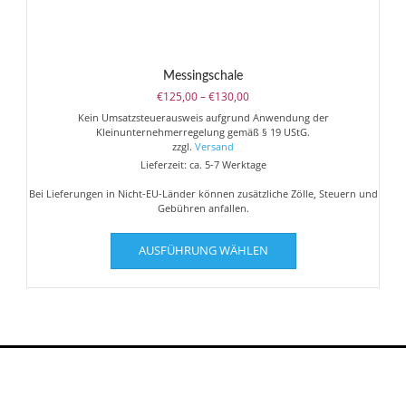
Messingschale
Preisspanne:
€
125,00
–
€
130,00
€125,00
Kein Umsatzsteuerausweis aufgrund Anwendung der
bis
Kleinunternehmerregelung gemäß § 19 UStG.
€130,00
zzgl.
Versand
Lieferzeit: ca. 5-7 Werktage
Bei Lieferungen in Nicht-EU-Länder können zusätzliche Zölle, Steuern und
Gebühren anfallen.
Dieses
AUSFÜHRUNG WÄHLEN
Produkt
weist
mehrere
Varianten
auf.
Die
Optionen
können
auf