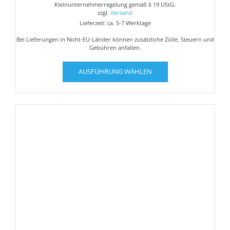
Kleinunternehmerregelung gemäß § 19 UStG.
zzgl.
Versand
Lieferzeit: ca. 5-7 Werktage
Bei Lieferungen in Nicht-EU-Länder können zusätzliche Zölle, Steuern und
Gebühren anfallen.
Dieses
AUSFÜHRUNG WÄHLEN
Produkt
weist
mehrere
Varianten
auf.
Die
Optionen
können
auf
der
Produktseite
gewählt
werden