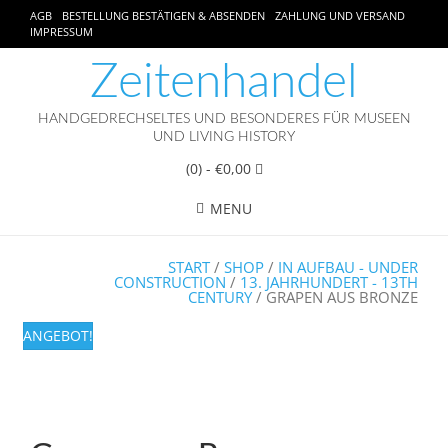
AGB
BESTELLUNG BESTÄTIGEN & ABSENDEN
ZAHLUNG UND VERSAND
IMPRESSUM
Zeitenhandel
HANDGEDRECHSELTES UND BESONDERES FÜR MUSEEN
UND LIVING HISTORY
(0)
- €0,00
MENU
START
/
SHOP
/
IN AUFBAU - UNDER
CONSTRUCTION
/
13. JAHRHUNDERT - 13TH
CENTURY
/ GRAPEN AUS BRONZE
ANGEBOT!