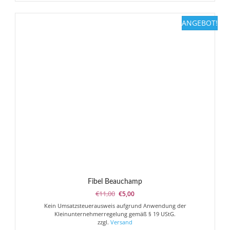
ANGEBOT!
Fibel Beauchamp
Ursprünglicher
Aktueller
€
11,00
€
5,00
Preis
Preis
Kein Umsatzsteuerausweis aufgrund Anwendung der
war:
ist:
Kleinunternehmerregelung gemäß § 19 UStG.
€11,00
€5,00.
zzgl.
Versand