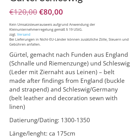
Ursprünglicher
Aktueller
€
120,00
€
80,00
Preis
Preis
Kein Umsatzsteuerausweis aufgrund Anwendung der
Kleinunternehmerregelung gemäß § 19 UStG.
war:
ist:
zzgl.
Versand
Bei Lieferungen in Nicht-EU-Länder können zusätzliche Zölle, Steuern und
€120,00
€80,00.
Gebühren anfallen.
Gürtel, gemacht nach Funden aus England
(Schnalle und Riemenzunge) und Schleswig
(Leder mit Ziernaht aus Leinen) – belt
made after findings from England (buckle
and strapend) and Schleswig/Germany
(belt leather and decoration sewn with
linen)
Datierung/Dating: 1300-1350
Länge/lenght: ca 175cm