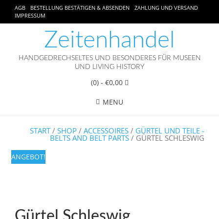
AGB
BESTELLUNG BESTÄTIGEN & ABSENDEN
ZAHLUNG UND VERSAND
IMPRESSUM
Zeitenhandel
HANDGEDRECHSELTES UND BESONDERES FÜR MUSEEN
UND LIVING HISTORY
(0)
- €0,00
MENU
START
/
SHOP
/
ACCESSOIRES
/
GÜRTEL UND TEILE -
BELTS AND BELT PARTS
/ GÜRTEL SCHLESWIG
ANGEBOT!
Gürtel Schleswig