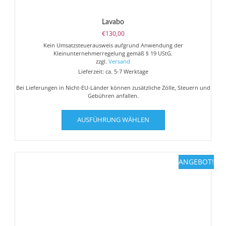
Lavabo
€
130,00
Kein Umsatzsteuerausweis aufgrund Anwendung der
Kleinunternehmerregelung gemäß § 19 UStG.
zzgl.
Versand
Lieferzeit: ca. 5-7 Werktage
Bei Lieferungen in Nicht-EU-Länder können zusätzliche Zölle, Steuern und
Gebühren anfallen.
Dieses
AUSFÜHRUNG WÄHLEN
Produkt
weist
mehrere
Varianten
ANGEBOT!
auf.
Die
Optionen
können
auf
der