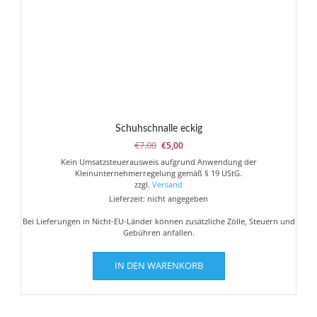
Produktseite
gewählt
werden
Schuhschnalle eckig
Ursprünglicher
Aktueller
€
7,00
€
5,00
Preis
Preis
Kein Umsatzsteuerausweis aufgrund Anwendung der
war:
ist:
Kleinunternehmerregelung gemäß § 19 UStG.
€7,00
€5,00.
zzgl.
Versand
Lieferzeit: nicht angegeben
Bei Lieferungen in Nicht-EU-Länder können zusätzliche Zölle, Steuern und
Gebühren anfallen.
IN DEN WARENKORB