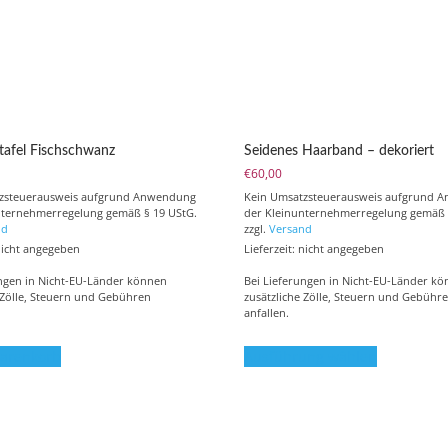
tafel Fischschwanz
Seidenes Haarband – dekoriert
€
60,00
tzsteuerausweis aufgrund Anwendung
Kein Umsatzsteuerausweis aufgrund 
nternehmerregelung gemäß § 19 UStG.
der Kleinunternehmerregelung gemäß 
nd
zzgl.
Versand
 nicht angegeben
Lieferzeit: nicht angegeben
ungen in Nicht-EU-Länder können
Bei Lieferungen in Nicht-EU-Länder k
 Zölle, Steuern und Gebühren
zusätzliche Zölle, Steuern und Gebühr
anfallen.
Dieses
Warenkorb
Ausführung wählen
Produkt
weist
mehrere
Varianten
auf.