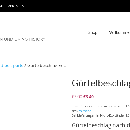
ND
IMPRESSUM
Shop
Willkommen
 UND LIVING HISTORY
nd belt parts
/ Gürtelbeschlag Eric
Gürtelbeschla
Ursprünglicher
Aktueller
€
7,00
€
3,40
Preis
Preis
Kein Umsatzsteuerausweis aufgrund 
war:
ist:
zzgl.
Versand
€7,00
€3,40.
Bei Lieferungen in Nicht-EU-Länder kö
Gürtelbeschlag nach 