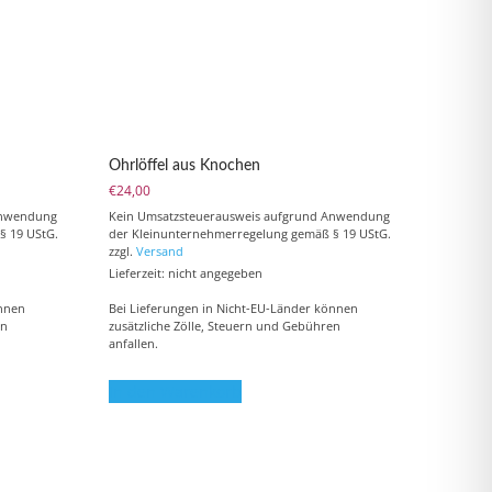
Ohrlöffel aus Knochen
€
24,00
Anwendung
Kein Umsatzsteuerausweis aufgrund Anwendung
§ 19 UStG.
der Kleinunternehmerregelung gemäß § 19 UStG.
zzgl.
Versand
Lieferzeit: nicht angegeben
önnen
Bei Lieferungen in Nicht-EU-Länder können
en
zusätzliche Zölle, Steuern und Gebühren
anfallen.
In den Warenkorb