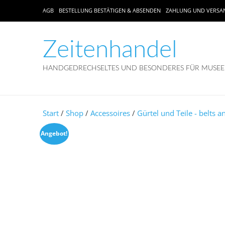
AGB
BESTELLUNG BESTÄTIGEN & ABSENDEN
ZAHLUNG UND VERSA
Zeitenhandel
HANDGEDRECHSELTES UND BESONDERES FÜR MUSEEN
Start
/
Shop
/
Accessoires
/
Gürtel und Teile - belts a
Angebot!