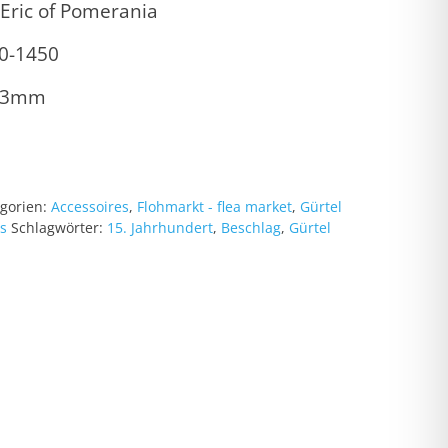
 Eric of Pomerania
00-1450
x13mm
gorien:
Accessoires
,
Flohmarkt - flea market
,
Gürtel
ts
Schlagwörter:
15. Jahrhundert
,
Beschlag
,
Gürtel