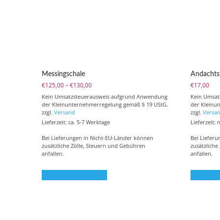
Messingschale
Andachts
Preisspanne:
€
125,00
–
€
130,00
€
17,00
€125,00
Kein Umsatzsteuerausweis aufgrund Anwendung
Kein Umsa
bis
der Kleinunternehmerregelung gemäß § 19 UStG.
der Kleinu
€130,00
zzgl.
Versand
zzgl.
Versa
Lieferzeit: ca. 5-7 Werktage
Lieferzeit:
Bei Lieferungen in Nicht-EU-Länder können
Bei Liefer
zusätzliche Zölle, Steuern und Gebühren
zusätzliche
anfallen.
anfallen.
Dieses
Ausführung wählen
In den 
Produkt
weist
mehrere
Varianten
auf.