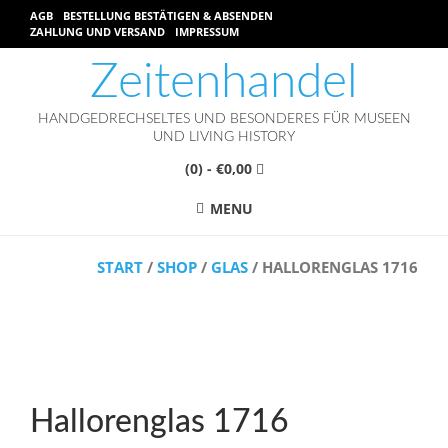
AGB
BESTELLUNG BESTÄTIGEN & ABSENDEN
ZAHLUNG UND VERSAND
IMPRESSUM
Zeitenhandel
HANDGEDRECHSELTES UND BESONDERES FÜR MUSEEN
UND LIVING HISTORY
(0)
- €0,00
MENU
START
/
SHOP
/
GLAS
/ HALLORENGLAS 1716
Hallorenglas 1716