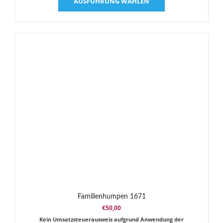
AUSFÜHRUNG WÄHLEN
Produkt
weist
mehrere
Varianten
auf.
Die
Optionen
können
auf
der
Produktseite
gewählt
werden
Familienhumpen 1671
€
50,00
Kein Umsatzsteuerausweis aufgrund Anwendung der