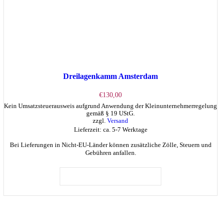
Dreilagenkamm Amsterdam
€
130,00
Kein Umsatzsteuerausweis aufgrund Anwendung der Kleinunternehmerregelung
gemäß § 19 UStG.
zzgl.
Versand
Lieferzeit: ca. 5-7 Werktage
Bei Lieferungen in Nicht-EU-Länder können zusätzliche Zölle, Steuern und
Gebühren anfallen.
Dieses
Produkt
AUSFÜHRUNG WÄHLEN
weist
mehrere
Varianten
auf.
Die