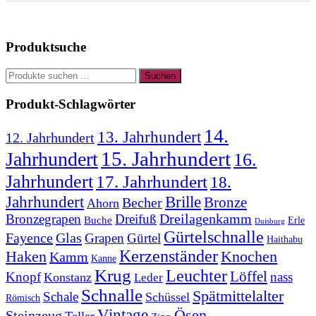
Optionen
können
auf
Produktsuche
der
Produktseite
Suchen
gewählt
Suchen
nach:
werden
Produkt-Schlagwörter
14.
13. Jahrhundert
12. Jahrhundert
15. Jahrhundert
Jahrhundert
16.
Jahrhundert
17. Jahrhundert
18.
Jahrhundert
Brille
Bronze
Becher
Ahorn
Bronzegrapen
Dreifuß
Dreilagenkamm
Buche
Erle
Duisburg
Gürtelschnalle
Fayence
Glas
Grapen
Gürtel
Haithabu
Kerzenständer
Knochen
Haken
Kamm
Kanne
Krug
Leuchter
Löffel
Knopf
nass
Konstanz
Leder
Schnalle
Spätmittelalter
Schale
Schüssel
Römisch
Vintage
Ösen
Steinzeug