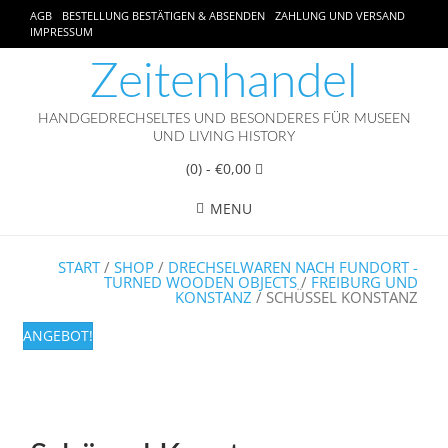
AGB
BESTELLUNG BESTÄTIGEN & ABSENDEN
ZAHLUNG UND VERSAND
IMPRESSUM
Zeitenhandel
HANDGEDRECHSELTES UND BESONDERES FÜR MUSEEN
UND LIVING HISTORY
(0)
- €0,00
MENU
START
/
SHOP
/
DRECHSELWAREN NACH FUNDORT -
TURNED WOODEN OBJECTS
/
FREIBURG UND
KONSTANZ
/ SCHÜSSEL KONSTANZ
ANGEBOT!