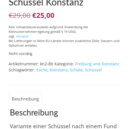
Schüssel Konstanz
Ursprünglicher
Aktueller
€
29,00
€
25,00
Preis
Preis
Kein Umsatzsteuerausweis aufgrund Anwendung der
Kleinunternehmerregelung gemäß § 19 UStG.
war:
ist:
zzgl.
Versand
Bei Lieferungen in Nicht-EU-Länder können zusätzliche Zölle, Steuern und
€29,00
€25,00.
Gebühren anfallen.
Nicht vorrätig
Artikelnummer:
kn2-8b
Kategorie:
Freiburg und Konstanz
Schlagwörter:
Esche
,
Konstanz
,
Schale
,
Schüssel
Beschreibung
Beschreibung
Variante einer Schüssel nach einem Fund