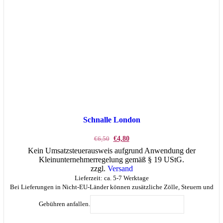
Schnalle London
Ursprünglicher
Aktueller
€
6,50
€
4,80
Preis
Preis
Kein Umsatzsteuerausweis aufgrund Anwendung der
war:
ist:
Kleinunternehmerregelung gemäß § 19 UStG.
€6,50
€4,80.
zzgl.
Versand
Lieferzeit: ca. 5-7 Werktage
Bei Lieferungen in Nicht-EU-Länder können zusätzliche Zölle, Steuern und
Gebühren anfallen.
IN DEN WARENKORB