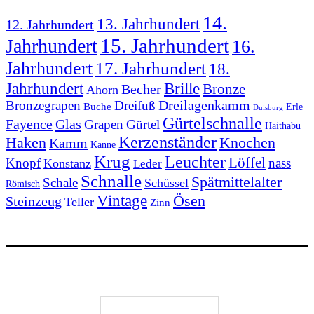
14.
13. Jahrhundert
12. Jahrhundert
15. Jahrhundert
Jahrhundert
16.
Jahrhundert
17. Jahrhundert
18.
Jahrhundert
Brille
Bronze
Becher
Ahorn
Bronzegrapen
Dreifuß
Dreilagenkamm
Buche
Erle
Duisburg
Gürtelschnalle
Fayence
Glas
Grapen
Gürtel
Haithabu
Kerzenständer
Knochen
Haken
Kamm
Kanne
Krug
Leuchter
Löffel
Knopf
nass
Konstanz
Leder
Schnalle
Spätmittelalter
Schale
Schüssel
Römisch
Vintage
Ösen
Steinzeug
Teller
Zinn
Vertrag widerrufen