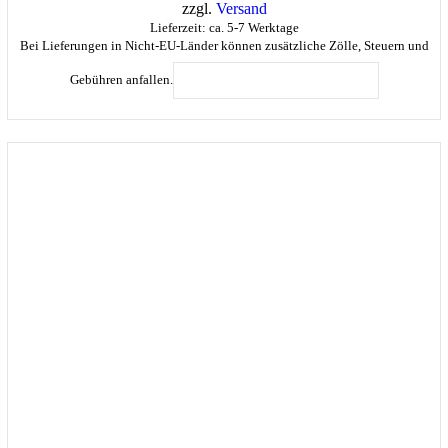
zzgl.
Versand
Lieferzeit: ca. 5-7 Werktage
Bei Lieferungen in Nicht-EU-Länder können zusätzliche Zölle, Steuern und
Dieses
Produkt
Gebühren anfallen.
AUSFÜHRUNG WÄHLEN
weist
mehrere
Varianten
auf.
Die
Optionen
können
auf
der
Produktsei
gewählt
werden