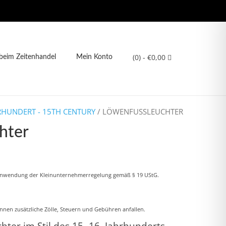
(0)
- €0,00
eim Zeitenhandel
Mein Konto
HRHUNDERT - 15TH CENTURY
/ LÖWENFUSSLEUCHTER
hter
Anwendung der Kleinunternehmerregelung gemäß § 19 UStG.
nnen zusätzliche Zölle, Steuern und Gebühren anfallen.
ter im Stil des 15.-16. Jahrhunderts –