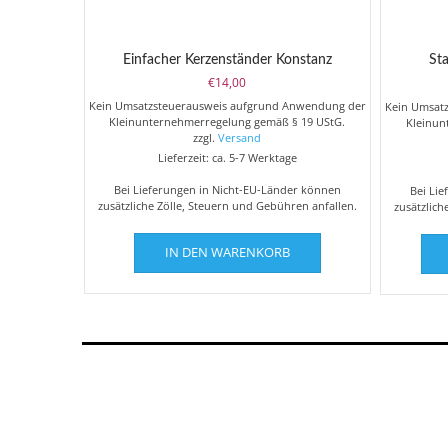
Einfacher Kerzenständer Konstanz
St
€
14,00
Kein Umsatzsteuerausweis aufgrund Anwendung der
Kein Umsat
Kleinunternehmerregelung gemäß § 19 UStG.
Kleinun
zzgl.
Versand
Lieferzeit: ca. 5-7 Werktage
Bei Lieferungen in Nicht-EU-Länder können
Bei Li
zusätzliche Zölle, Steuern und Gebühren anfallen.
zusätzlich
IN DEN WARENKORB