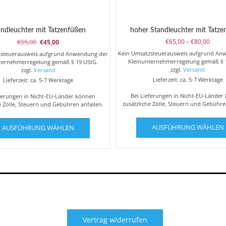
andleuchter mit Tatzenfüßen
hoher Standleuchter mit Tatze
Ursprünglicher
Aktueller
Preis
€
55,00
€
65,00
–
€
80,00
€
45,00
Preis
Preis
€65,0
Kein Umsatzsteuerausweis aufgrund An
zsteuerausweis aufgrund Anwendung der
war:
ist:
bis
Kleinunternehmerregelung gemäß § 
ternehmerregelung gemäß § 19 UStG.
€55,00
€45,00.
€80,0
zzgl.
Versand
zzgl.
Versand
Lieferzeit: ca. 5-7 Werktage
Lieferzeit: ca. 5-7 Werktage
Bei Lieferungen in Nicht-EU-Länder
eferungen in Nicht-EU-Länder können
zusätzliche Zölle, Steuern und Gebühre
e Zölle, Steuern und Gebühren anfallen.
Dieses
AUSFÜHRUNG WÄHLEN
AUSFÜHRUNG WÄHLEN
Produkt
weist
mehrere
Varianten
auf.
Die
Optionen
können
auf
Vertrag widerrufen
der