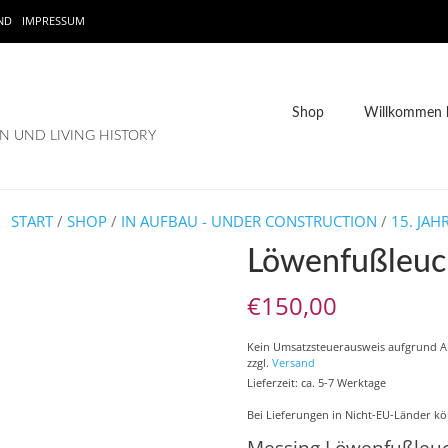
ND
IMPRESSUM
Shop
Willkommen b
 UND LIVING HISTORY
START
/
SHOP
/
IN AUFBAU - UNDER CONSTRUCTION
/
15. JA
Löwenfußleuc
€
150,00
Kein Umsatzsteuerausweis aufgrund 
zzgl.
Versand
Lieferzeit: ca. 5-7 Werktage
Bei Lieferungen in Nicht-EU-Länder kö
Messing Löwenfußleuch