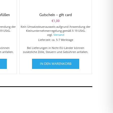
nfüßen
Gutschein – gift card
spanne:
€
1,00
0
wendung der
Kein Umsatzsteuerausweis aufgrund Anwendung der
19 UStG.
Kleinunternehmerregelung gemäß § 19 UStG.
0
zzgl.
Versand
Lieferzeit: ca. 5-7 Werktage
 können
Bei Lieferungen in Nicht-EU-Länder können
n anfallen.
zusätzliche Zölle, Steuern und Gebühren anfallen.
Dieses
IN DEN WARENKORB
Produkt
weist
mehrere
Varianten
auf.
Die
Optionen
können
auf
der