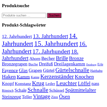
auf
Produktsuche
der
Produktseite
Suchen
gewählt
Suchen
nach:
werden
Produkt-Schlagwörter
14.
13. Jahrhundert
12. Jahrhundert
15. Jahrhundert
Jahrhundert
16.
Jahrhundert
17. Jahrhundert
18.
Jahrhundert
Brille
Bronze
Becher
Ahorn
Bronzegrapen
Dreifuß
Dreilagenkamm
Buche
Erle
Duisburg
Gürtelschnalle
Fayence
Glas
Grapen
Gürtel
Haithabu
Kerzenständer
Knochen
Haken
Kamm
Kanne
Krug
Leuchter
Löffel
Knopf
nass
Konstanz
Leder
Schnalle
Spätmittelalter
Schale
Schüssel
Römisch
Vintage
Ösen
Steinzeug
Teller
Zinn