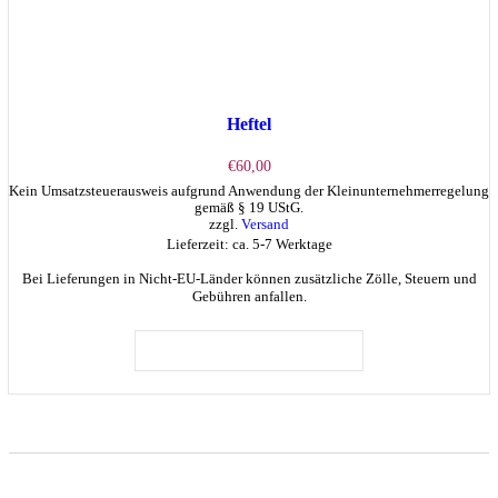
Heftel
€
60,00
Kein Umsatzsteuerausweis aufgrund Anwendung der Kleinunternehmerregelung
gemäß § 19 UStG.
zzgl.
Versand
Lieferzeit: ca. 5-7 Werktage
Bei Lieferungen in Nicht-EU-Länder können zusätzliche Zölle, Steuern und
Gebühren anfallen.
Dieses
Produkt
AUSFÜHRUNG WÄHLEN
weist
mehrere
Varianten
auf.
Die
Optionen
können