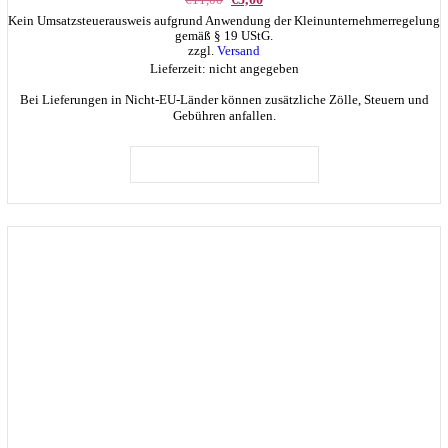
Preis
Preis
Kein Umsatzsteuerausweis aufgrund Anwendung der Kleinunternehmerregelung
war:
ist:
gemäß § 19 UStG.
€11,00
€5,00.
zzgl.
Versand
Lieferzeit: nicht angegeben
Bei Lieferungen in Nicht-EU-Länder können zusätzliche Zölle, Steuern und
Gebühren anfallen.
IN DEN WARENKORB