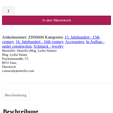
Ohrringe
Lorenzo
Lotto
In den Warenkorb
Menge
Artikelnummer:
ZH00600
Kategorien:
15. Jahrhundert - 15th
century
,
16. Jahrhundert - 16th century
,
Accessoires
,
In Aufbau -
under construction
,
Schmuck - jewelry
Hersteller:
Orniello (Mag. Lydia Valant)
Mag. Lydia Valant
Fischeraustraße, 57,
8051 Graz,
Österreich
contact(at)orniello.com
Beschreibung
Beschreibung