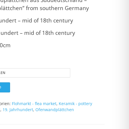
plättchen” from southern Germany
hundert – mid of 18th century
hundert – mid of 18th century
20cm
s
b
orien:
Flohmarkt - flea market
,
Keramik - pottery
t
,
19. Jahrhundert
,
Ofenwandplättchen