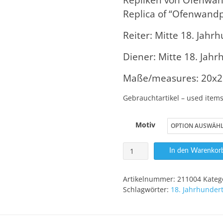
Replica of “Ofenwand
Reiter: Mitte 18. Jahr
Diener: Mitte 18. Jahr
Maße/measures: 20x
Gebrauchtartikel – used item
Motiv
Kopie
In den Warenkor
eines
Ofenwandplättchens
Artikelnummer:
211004
Kateg
Menge
Schlagwörter:
18. Jahrhunder