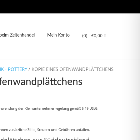
(0)
- €0,00
eim Zeitenhandel
Mein Konto
K - POTTERY
/ KOPIE EINES OFENWANDPLÄTTCHENS
Ofenwandplättchens
icher
ueller
is
Anwendung der Kleinunternehmerregelung gemäß § 19 UStG.
,00.
nnen zusätzliche Zölle, Steuern und Gebühren anfallen.
dplättchen aus Süddeutschland –