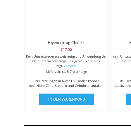
Fayencekrug Chinese
€
17,00
Kein Umsatzsteuerausweis aufgrund Anwendung der
Kein Umsat
Kleinunternehmerregelung gemäß § 19 UStG.
Kleinun
zzgl.
Versand
Lieferzeit: ca. 5-7 Werktage
Bei Lieferungen in Nicht-EU-Länder können
Bei Li
zusätzliche Zölle, Steuern und Gebühren anfallen.
zusätzlich
IN DEN WARENKORB