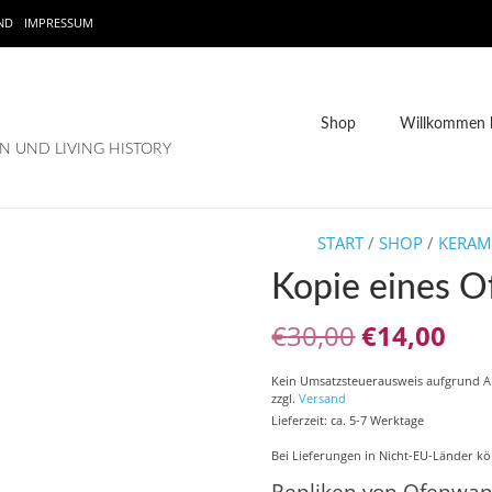
ND
IMPRESSUM
Shop
Willkommen b
 UND LIVING HISTORY
START
/
SHOP
/
KERAMI
Kopie eines 
Ursprüngl
Akt
€
30,00
€
14,00
Preis
Pre
Kein Umsatzsteuerausweis aufgrund 
zzgl.
Versand
war:
ist:
Lieferzeit: ca. 5-7 Werktage
€30,00
€14
Bei Lieferungen in Nicht-EU-Länder kö
Repliken von Ofenwan