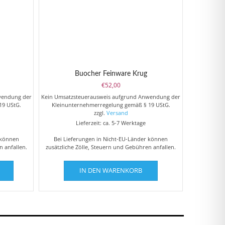
Buocher Feinware Krug
€
52,00
wendung der
Kein Umsatzsteuerausweis aufgrund Anwendung der
19 UStG.
Kleinunternehmerregelung gemäß § 19 UStG.
zzgl.
Versand
Lieferzeit: ca. 5-7 Werktage
 können
Bei Lieferungen in Nicht-EU-Länder können
n anfallen.
zusätzliche Zölle, Steuern und Gebühren anfallen.
Dieses
IN DEN WARENKORB
Produkt
weist
mehrere
Varianten
auf.
Die