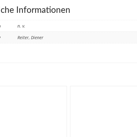
iche Informationen
e
n. v.
v
Reiter, Diener