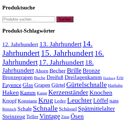
Produktsuche
Suchen
Suchen
nach:
Produkt-Schlagwörter
14.
13. Jahrhundert
12. Jahrhundert
15. Jahrhundert
Jahrhundert
16.
Jahrhundert
17. Jahrhundert
18.
Jahrhundert
Brille
Bronze
Becher
Ahorn
Bronzegrapen
Dreifuß
Dreilagenkamm
Buche
Erle
Duisburg
Gürtelschnalle
Fayence
Glas
Grapen
Gürtel
Haithabu
Kerzenständer
Knochen
Haken
Kamm
Kanne
Krug
Leuchter
Löffel
Knopf
nass
Konstanz
Leder
Schnalle
Spätmittelalter
Schale
Schüssel
Römisch
Vintage
Ösen
Steinzeug
Teller
Zinn