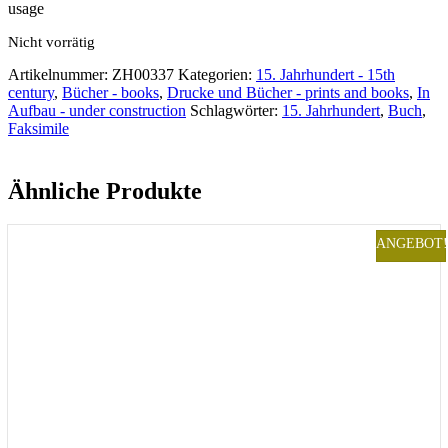
usage
Nicht vorrätig
Artikelnummer:
ZH00337
Kategorien:
15. Jahrhundert - 15th
century
,
Bücher - books
,
Drucke und Bücher - prints and books
,
In
Aufbau - under construction
Schlagwörter:
15. Jahrhundert
,
Buch
,
Faksimile
Ähnliche Produkte
ANGEBOT!