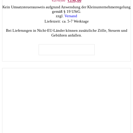
Ursprünglicher
Aktueller
€
270,00
€
190,00
Preis
Preis
Kein Umsatzsteuerausweis aufgrund Anwendung der Kleinunternehmerregelung
war:
ist:
gemäß § 19 UStG.
€270,00
€190,00.
zzgl.
Versand
Lieferzeit: ca. 5-7 Werktage
Bei Lieferungen in Nicht-EU-Länder können zusätzliche Zölle, Steuern und
Gebühren anfallen.
IN DEN WARENKORB