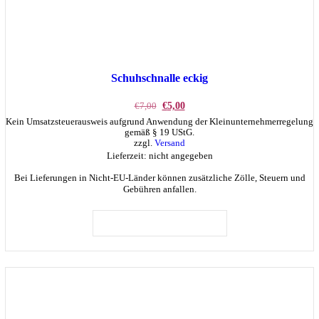
Schuhschnalle eckig
Ursprünglicher
Aktueller
€
7,00
€
5,00
Preis
Preis
Kein Umsatzsteuerausweis aufgrund Anwendung der Kleinunternehmerregelung
war:
ist:
gemäß § 19 UStG.
€7,00
€5,00.
zzgl.
Versand
Lieferzeit: nicht angegeben
Bei Lieferungen in Nicht-EU-Länder können zusätzliche Zölle, Steuern und
Gebühren anfallen.
IN DEN WARENKORB