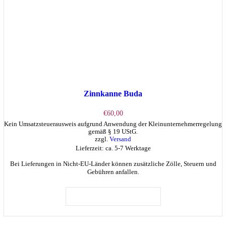
werden
Zinnkanne Buda
€
60,00
Kein Umsatzsteuerausweis aufgrund Anwendung der Kleinunternehmerregelung
gemäß § 19 UStG.
zzgl.
Versand
Lieferzeit: ca. 5-7 Werktage
Bei Lieferungen in Nicht-EU-Länder können zusätzliche Zölle, Steuern und
Gebühren anfallen.
IN DEN WARENKORB