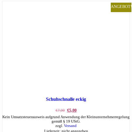
ANGEBOT!
Schuhschnalle eckig
Ursprünglicher
Aktueller
€
7,00
€
5,00
Preis
Preis
Kein Umsatzsteuerausweis aufgrund Anwendung der Kleinunternehmerregelung
war:
ist:
gemäß § 19 UStG.
€7,00
€5,00.
zzgl.
Versand
Lieferzeit: nicht angegeben