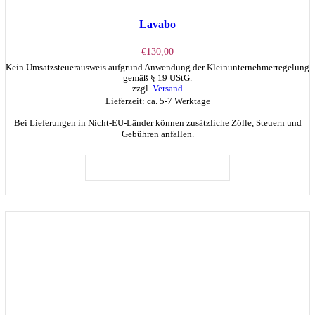
Lavabo
€
130,00
Kein Umsatzsteuerausweis aufgrund Anwendung der Kleinunternehmerregelung
gemäß § 19 UStG.
zzgl.
Versand
Lieferzeit: ca. 5-7 Werktage
Bei Lieferungen in Nicht-EU-Länder können zusätzliche Zölle, Steuern und
Gebühren anfallen.
Dieses
Produkt
AUSFÜHRUNG WÄHLEN
weist
mehrere
Varianten
auf.
Die
Optionen
können
auf
der
Produktseite
gewählt