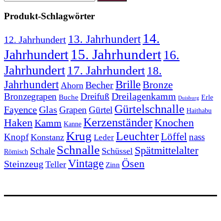
nach:
Produkt-Schlagwörter
14.
13. Jahrhundert
12. Jahrhundert
15. Jahrhundert
Jahrhundert
16.
Jahrhundert
17. Jahrhundert
18.
Jahrhundert
Brille
Bronze
Becher
Ahorn
Bronzegrapen
Dreifuß
Dreilagenkamm
Buche
Erle
Duisburg
Gürtelschnalle
Fayence
Glas
Grapen
Gürtel
Haithabu
Kerzenständer
Knochen
Haken
Kamm
Kanne
Krug
Leuchter
Löffel
Knopf
nass
Konstanz
Leder
Schnalle
Spätmittelalter
Schale
Schüssel
Römisch
Vintage
Ösen
Steinzeug
Teller
Zinn