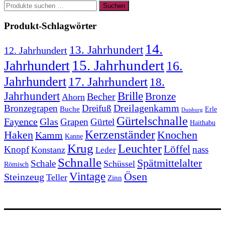
Suchen
Suchen
nach:
Produkt-Schlagwörter
14.
13. Jahrhundert
12. Jahrhundert
15. Jahrhundert
Jahrhundert
16.
Jahrhundert
17. Jahrhundert
18.
Jahrhundert
Brille
Bronze
Becher
Ahorn
Bronzegrapen
Dreifuß
Dreilagenkamm
Buche
Erle
Duisburg
Gürtelschnalle
Fayence
Glas
Grapen
Gürtel
Haithabu
Kerzenständer
Knochen
Haken
Kamm
Kanne
Krug
Leuchter
Löffel
Knopf
nass
Konstanz
Leder
Schnalle
Spätmittelalter
Schale
Schüssel
Römisch
Vintage
Ösen
Steinzeug
Teller
Zinn