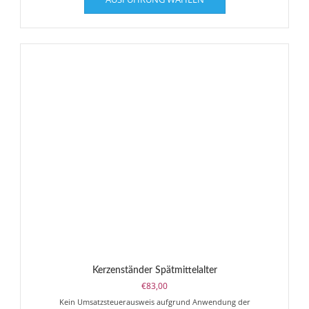
Produkt
weist
mehrere
Varianten
auf.
Die
Optionen
können
auf
der
Produktseite
gewählt
werden
Kerzenständer Spätmittelalter
€
83,00
Kein Umsatzsteuerausweis aufgrund Anwendung der