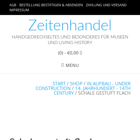
AGB
BESTELLUNG BESTÄTIGEN & ABSENDEN
ZAHLUNG UND VERSAND
IMPRESSUM
Zeitenhandel
HANDGEDRECHSELTES UND BESONDERES FÜR MUSEEN
UND LIVING HISTORY
(0)
- €0,00
MENU
START
/
SHOP
/
IN AUFBAU - UNDER
CONSTRUCTION
/
14. JAHRHUNDERT - 14TH
CENTURY
/ SCHALE GESTUFT FLACH