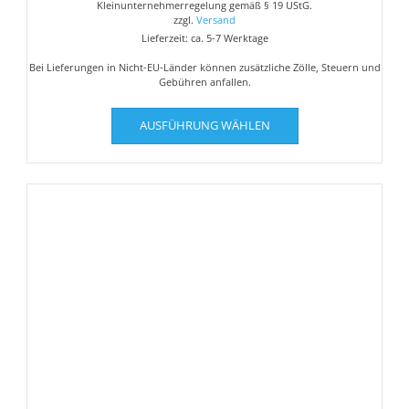
Kleinunternehmerregelung gemäß § 19 UStG.
zzgl.
Versand
Lieferzeit: ca. 5-7 Werktage
Bei Lieferungen in Nicht-EU-Länder können zusätzliche Zölle, Steuern und
Gebühren anfallen.
Dieses
AUSFÜHRUNG WÄHLEN
Produkt
weist
mehrere
Varianten
auf.
Die
Optionen
können
auf
der
Produktseite
gewählt
werden