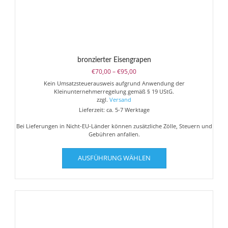
bronzierter Eisengrapen
Preisspanne:
€
70,00
–
€
95,00
€70,00
Kein Umsatzsteuerausweis aufgrund Anwendung der
bis
Kleinunternehmerregelung gemäß § 19 UStG.
€95,00
zzgl.
Versand
Lieferzeit: ca. 5-7 Werktage
Bei Lieferungen in Nicht-EU-Länder können zusätzliche Zölle, Steuern und
Gebühren anfallen.
Dieses
AUSFÜHRUNG WÄHLEN
Produkt
weist
mehrere
Varianten
auf.
Die
Optionen