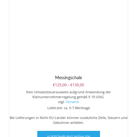
können
auf
der
Produktseite
gewählt
werden
Messingschale
Preisspanne:
€
125,00
–
€
130,00
€125,00
Kein Umsatzsteuerausweis aufgrund Anwendung der
bis
Kleinunternehmerregelung gemäß § 19 UStG.
€130,00
zzgl.
Versand
Lieferzeit: ca. 5-7 Werktage
Bei Lieferungen in Nicht-EU-Länder können zusätzliche Zölle, Steuern und
Gebühren anfallen.
Dieses
AUSFÜHRUNG WÄHLEN