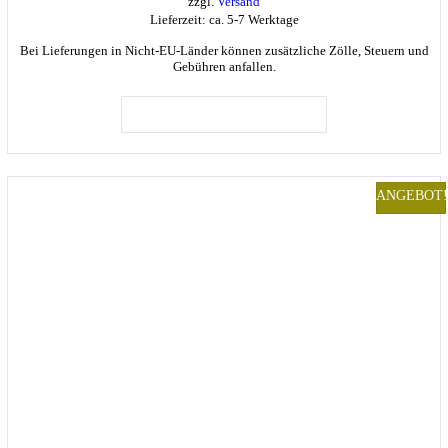
zzgl.
Versand
Lieferzeit: ca. 5-7 Werktage
Bei Lieferungen in Nicht-EU-Länder können zusätzliche Zölle, Steuern und
Gebühren anfallen.
Dieses
Produkt
AUSFÜHRUNG WÄHLEN
weist
mehrere
Varianten
auf.
ANGEBOT!
Die
Optionen
können
auf
der
Produktseite
gewählt
werden