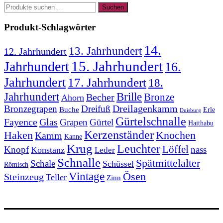
Suchen
Suchen
nach:
Produkt-Schlagwörter
14.
13. Jahrhundert
12. Jahrhundert
15. Jahrhundert
Jahrhundert
16.
Jahrhundert
17. Jahrhundert
18.
Jahrhundert
Brille
Bronze
Becher
Ahorn
Bronzegrapen
Dreifuß
Dreilagenkamm
Buche
Erle
Duisburg
Gürtelschnalle
Fayence
Glas
Grapen
Gürtel
Haithabu
Kerzenständer
Knochen
Haken
Kamm
Kanne
Krug
Leuchter
Löffel
Knopf
nass
Konstanz
Leder
Schnalle
Spätmittelalter
Schale
Schüssel
Römisch
Vintage
Ösen
Steinzeug
Teller
Zinn