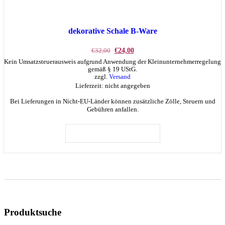
dekorative Schale B-Ware
Ursprünglicher
Aktueller
€
32,00
€
24,00
Preis
Preis
Kein Umsatzsteuerausweis aufgrund Anwendung der Kleinunternehmerregelung
war:
ist:
gemäß § 19 UStG.
€32,00
€24,00.
zzgl.
Versand
Lieferzeit: nicht angegeben
Bei Lieferungen in Nicht-EU-Länder können zusätzliche Zölle, Steuern und
Gebühren anfallen.
IN DEN WARENKORB
Produktsuche