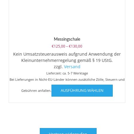
Messingschale
Preisspanne:
€
125,00
–
€
130,00
€125,00
Kein Umsatzsteuerausweis aufgrund Anwendung der
bis
Kleinunternehmerregelung gemäß § 19 UStG.
€130,00
zzgl.
Versand
Lieferzeit: ca. 5-7 Werktage
Bei Lieferungen in Nicht-EU-Länder können zusätzliche Zölle, Steuern und
Dieses
AUSFÜHRUNG WÄHLEN
Gebühren anfallen.
Produkt
weist
mehrere
Varianten
auf.
Die
Optionen