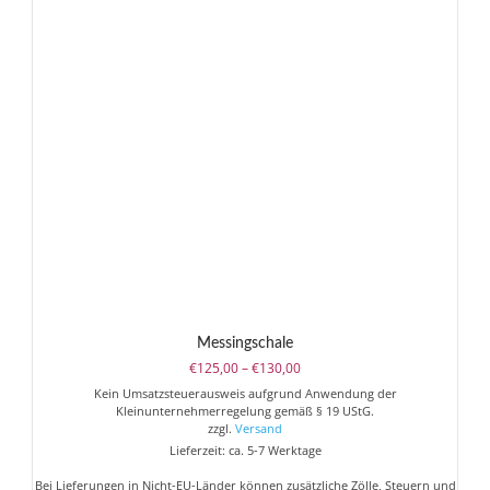
Messingschale
Preisspanne:
€
125,00
–
€
130,00
€125,00
Kein Umsatzsteuerausweis aufgrund Anwendung der
bis
Kleinunternehmerregelung gemäß § 19 UStG.
€130,00
zzgl.
Versand
Lieferzeit: ca. 5-7 Werktage
Bei Lieferungen in Nicht-EU-Länder können zusätzliche Zölle, Steuern und