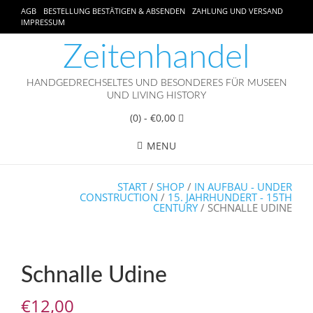
AGB
BESTELLUNG BESTÄTIGEN & ABSENDEN
ZAHLUNG UND VERSAND
IMPRESSUM
Zeitenhandel
HANDGEDRECHSELTES UND BESONDERES FÜR MUSEEN
UND LIVING HISTORY
(0)
- €0,00
MENU
START
/
SHOP
/
IN AUFBAU - UNDER
CONSTRUCTION
/
15. JAHRHUNDERT - 15TH
CENTURY
/ SCHNALLE UDINE
Schnalle Udine
€
12,00