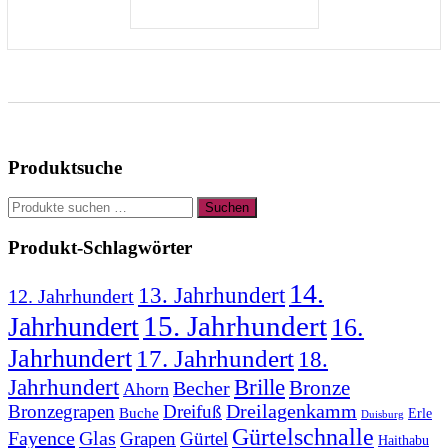
IN DEN WARENKORB
Produktsuche
Suchen
Suchen
nach:
Produkt-Schlagwörter
14.
13. Jahrhundert
12. Jahrhundert
15. Jahrhundert
Jahrhundert
16.
Jahrhundert
17. Jahrhundert
18.
Jahrhundert
Brille
Bronze
Becher
Ahorn
Bronzegrapen
Dreifuß
Dreilagenkamm
Buche
Erle
Duisburg
Gürtelschnalle
Fayence
Glas
Grapen
Gürtel
Haithabu