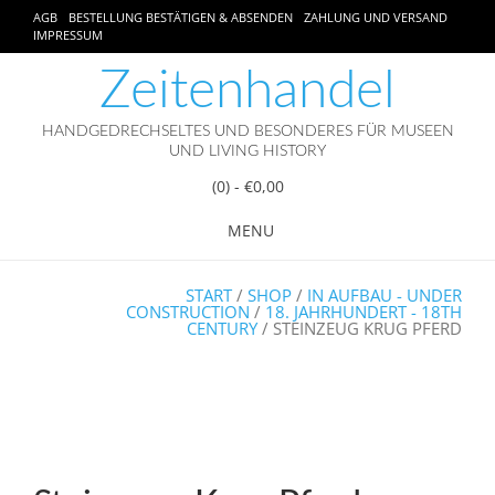
AGB
BESTELLUNG BESTÄTIGEN & ABSENDEN
ZAHLUNG UND VERSAND
IMPRESSUM
Zeitenhandel
HANDGEDRECHSELTES UND BESONDERES FÜR MUSEEN
UND LIVING HISTORY
(0)
- €0,00
MENU
START
/
SHOP
/
IN AUFBAU - UNDER
CONSTRUCTION
/
18. JAHRHUNDERT - 18TH
CENTURY
/ STEINZEUG KRUG PFERD