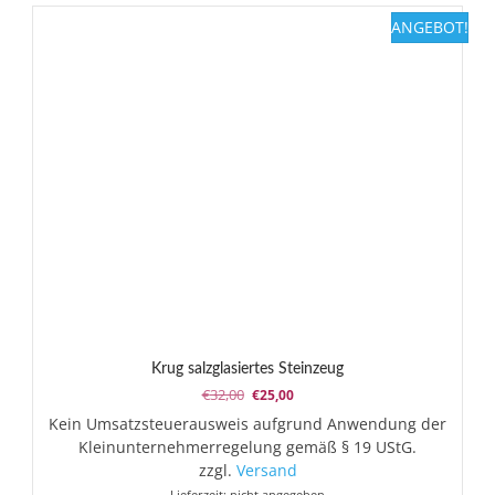
ANGEBOT!
Krug salzglasiertes Steinzeug
Ursprünglicher
Aktueller
€
32,00
€
25,00
Preis
Preis
Kein Umsatzsteuerausweis aufgrund Anwendung der
war:
ist:
Kleinunternehmerregelung gemäß § 19 UStG.
€32,00
€25,00.
zzgl.
Versand
Lieferzeit: nicht angegeben