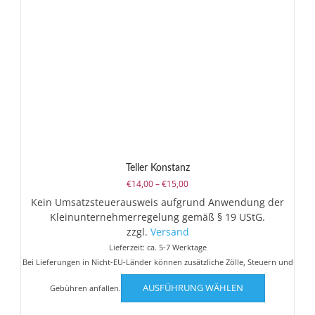
Teller Konstanz
Preisspanne:
€
14,00
–
€
15,00
€14,00
Kein Umsatzsteuerausweis aufgrund Anwendung der
bis
Kleinunternehmerregelung gemäß § 19 UStG.
€15,00
zzgl.
Versand
Lieferzeit: ca. 5-7 Werktage
Bei Lieferungen in Nicht-EU-Länder können zusätzliche Zölle, Steuern und
Dieses
AUSFÜHRUNG WÄHLEN
Gebühren anfallen.
Produkt
weist