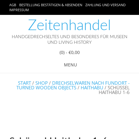
AGB
BESTELLUNG BESTÄTIGEN & ABSENDEN
ZAHLUNG UND VERSAND
IMPRESSUM
Zeitenhandel
HANDGEDRECHSELTES UND BESONDERES FÜR MUSEEN
UND LIVING HISTORY
(0)
- €0,00
MENU
START
/
SHOP
/
DRECHSELWAREN NACH FUNDORT -
TURNED WOODEN OBJECTS
/
HAITHABU
/ SCHÜSSEL
HAITHABU 1-6