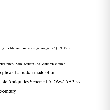
ng der Kleinunternehmerregelung gemäß § 19 UStG.
usätzliche Zölle, Steuern und Gebühren anfallen.
eplica of a button made of tin
table Antiquities Scheme ID
IOW-1AA3E8
t/century
m