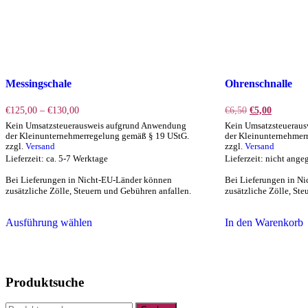
Messingschale
Ohrenschnalle
Preisspanne:
Ursprünglicher
Aktueller
€
125,00
–
€
130,00
€
6,50
€
5,00
€125,00
Preis
Preis
Kein Umsatzsteuerausweis aufgrund Anwendung
Kein Umsatzsteuerau
bis
war:
ist:
der Kleinunternehmerregelung gemäß § 19 UStG.
der Kleinunternehmer
€130,00
€6,50
€5,00.
zzgl.
Versand
zzgl.
Versand
Lieferzeit: ca. 5-7 Werktage
Lieferzeit: nicht ang
Bei Lieferungen in Nicht-EU-Länder können
Bei Lieferungen in N
zusätzliche Zölle, Steuern und Gebühren anfallen.
zusätzliche Zölle, St
Dieses
Ausführung wählen
In den Warenkorb
Produkt
weist
mehrere
Varianten
auf.
Produktsuche
Die
Optionen
Suchen