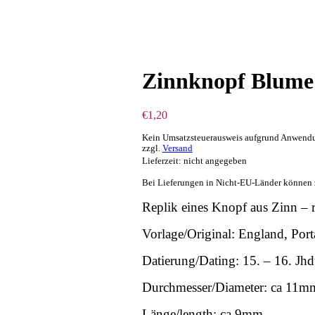
Zinnknopf Blume
€
1,20
Kein Umsatzsteuerausweis aufgrund Anwendu
zzgl.
Versand
Lieferzeit: nicht angegeben
Bei Lieferungen in Nicht-EU-Länder können z
Replik eines Knopf aus Zinn – r
Vorlage/Original: England, Por
Datierung/Dating: 15. – 16. Jhd
Durchmesser/Diameter: ca 11m
Länge/length: ca 9mm