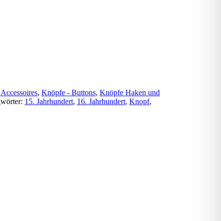
:
Accessoires
,
Knöpfe - Buttons
,
Knöpfe Haken und
gwörter:
15. Jahrhundert
,
16. Jahrhundert
,
Knopf
,