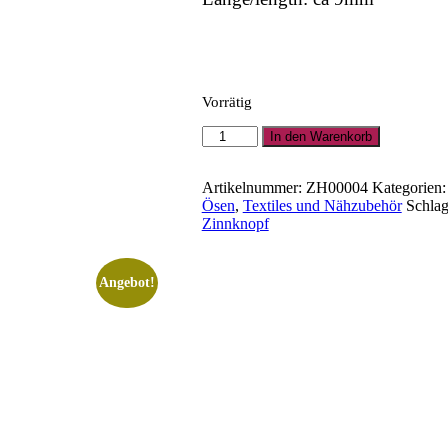
Vorrätig
Zinnknopf
In den Warenkorb
Blume
Menge
Artikelnummer:
ZH00004
Kategorien
Ösen
,
Textiles und Nähzubehör
Schla
Zinnknopf
Angebot!