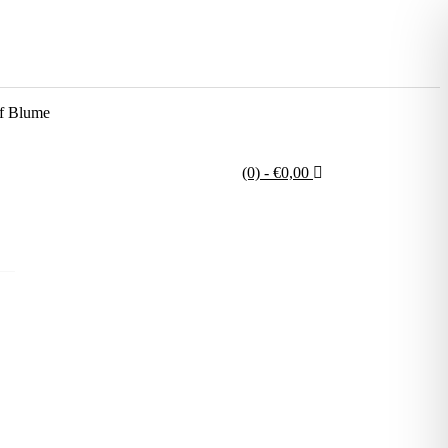
f Blume
(0)
- €0,00