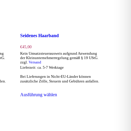
Seidenes Haarband
€
45,00
ung
Kein Umsatzsteuerausweis aufgrund Anwendung
tG.
der Kleinunternehmerregelung gemäß § 19 UStG.
zzgl.
Versand
Lieferzeit: ca. 5-7 Werktage
Bei Lieferungen in Nicht-EU-Länder können
len.
zusätzliche Zölle, Steuern und Gebühren anfallen.
Dieses
Ausführung wählen
Produkt
weist
mehrere
Varianten
auf.
Die
Optionen