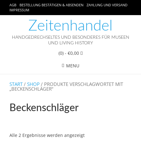
AGB
BESTELLUNG BESTÄTIGEN & ABSENDEN
ZAHLUNG UND VERSAND
IMPRESSUM
Zeitenhandel
HANDGEDRECHSELTES UND BESONDERES FÜR MUSEEN
UND LIVING HISTORY
(0)
- €0,00
MENU
START
/
SHOP
/ PRODUKTE VERSCHLAGWORTET MIT
„BECKENSCHLÄGER“
Beckenschläger
Alle 2 Ergebnisse werden angezeigt