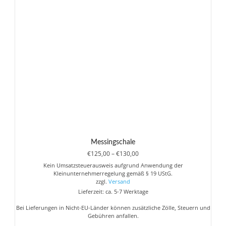
Messingschale
Preisspanne:
€
125,00
–
€
130,00
€125,00
Kein Umsatzsteuerausweis aufgrund Anwendung der
bis
Kleinunternehmerregelung gemäß § 19 UStG.
€130,00
zzgl.
Versand
Lieferzeit: ca. 5-7 Werktage
Bei Lieferungen in Nicht-EU-Länder können zusätzliche Zölle, Steuern und
Gebühren anfallen.