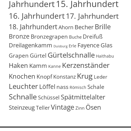
15. Jahrhundert
Jahrhundert
16. Jahrhundert
17. Jahrhundert
18. Jahrhundert
Brille
Becher
Ahorn
Bronze
Bronzegrapen
Dreifuß
Buche
Glas
Dreilagenkamm
Fayence
Erle
Duisburg
Gürtelschnalle
Grapen
Gürtel
Haithabu
Kerzenständer
Haken
Kamm
Kanne
Krug
Knochen
Knopf
Konstanz
Leder
Leuchter
Löffel
nass
Schale
Römisch
Schnalle
Spätmittelalter
Schüssel
Vintage
Ösen
Steinzeug
Teller
Zinn