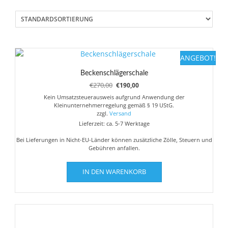
ANGEBOT!
Beckenschlägerschale
Ursprünglicher
Aktueller
€
270,00
€
190,00
Preis
Preis
Kein Umsatzsteuerausweis aufgrund Anwendung der
war:
ist:
Kleinunternehmerregelung gemäß § 19 UStG.
€270,00
€190,00.
zzgl.
Versand
Lieferzeit: ca. 5-7 Werktage
Bei Lieferungen in Nicht-EU-Länder können zusätzliche Zölle, Steuern und
Gebühren anfallen.
IN DEN WARENKORB