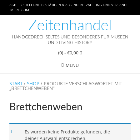
AGB
BESTELLUNG BESTÄTIGEN & ABSENDEN
ZAHLUNG UND VERSAND
IMPRESSUM
Zeitenhandel
HANDGEDRECHSELTES UND BESONDERES FÜR MUSEEN
UND LIVING HISTORY
(0)
- €0,00
MENU
START
/
SHOP
/ PRODUKTE VERSCHLAGWORTET MIT
„BRETTCHENWEBEN“
Brettchenweben
Es wurden keine Produkte gefunden, die
deiner Auswahl entsprechen.