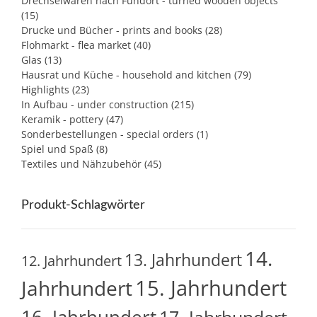
Drechselwaren nach Fundort - turned wooden objects
(15)
Drucke und Bücher - prints and books
(28)
Flohmarkt - flea market
(40)
Glas
(13)
Hausrat und Küche - household and kitchen
(79)
Highlights
(23)
In Aufbau - under construction
(215)
Keramik - pottery
(47)
Sonderbestellungen - special orders
(1)
Spiel und Spaß
(8)
Textiles und Nähzubehör
(45)
Produkt-Schlagwörter
14.
13. Jahrhundert
12. Jahrhundert
15. Jahrhundert
Jahrhundert
16. Jahrhundert
17. Jahrhundert