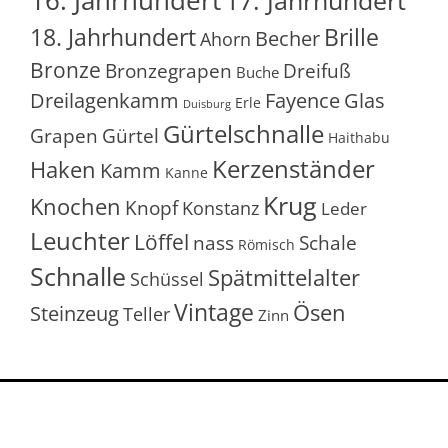
18. Jahrhundert
Brille
Becher
Ahorn
Bronze
Bronzegrapen
Dreifuß
Buche
Glas
Dreilagenkamm
Fayence
Erle
Duisburg
Gürtelschnalle
Grapen
Gürtel
Haithabu
Kerzenständer
Haken
Kamm
Kanne
Krug
Knochen
Knopf
Konstanz
Leder
Leuchter
Löffel
nass
Schale
Römisch
Schnalle
Spätmittelalter
Schüssel
Vintage
Ösen
Steinzeug
Teller
Zinn