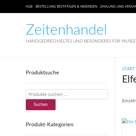
AGB
BESTELLUNG BESTÄTIGEN & ABSENDEN
ZAHLUNG UND VERSA
Zeitenhandel
HANDGEDRECHSELTES UND BESONDERES FÜR MUSEEN
START
Produktsuche
Elf
Suchen
nach:
Einzel
Suchen
Produkt-Kategorien