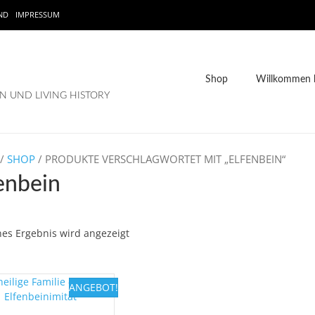
ND
IMPRESSUM
Shop
Willkommen b
 UND LIVING HISTORY
/
SHOP
/ PRODUKTE VERSCHLAGWORTET MIT „ELFENBEIN“
enbein
nes Ergebnis wird angezeigt
ANGEBOT!