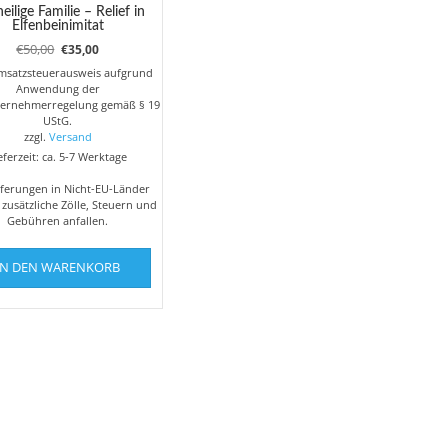
eilige Familie – Relief in
Elfenbeinimitat
Ursprünglicher
Aktueller
€
50,00
€
35,00
Preis
Preis
msatzsteuerausweis aufgrund
war:
ist:
Anwendung der
€50,00
€35,00.
ternehmerregelung gemäß § 19
UStG.
zzgl.
Versand
eferzeit: ca. 5-7 Werktage
eferungen in Nicht-EU-Länder
zusätzliche Zölle, Steuern und
Gebühren anfallen.
IN DEN WARENKORB