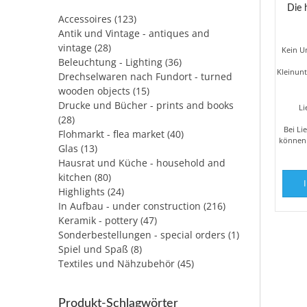
Die h
Accessoires
(123)
Antik und Vintage - antiques and
vintage
(28)
Kein U
Beleuchtung - Lighting
(36)
Kleinun
Drechselwaren nach Fundort - turned
wooden objects
(15)
Drucke und Bücher - prints and books
Li
(28)
Bei Li
Flohmarkt - flea market
(40)
können 
Glas
(13)
Hausrat und Küche - household and
kitchen
(80)
Highlights
(24)
In Aufbau - under construction
(216)
Keramik - pottery
(47)
Sonderbestellungen - special orders
(1)
Spiel und Spaß
(8)
Textiles und Nähzubehör
(45)
Produkt-Schlagwörter