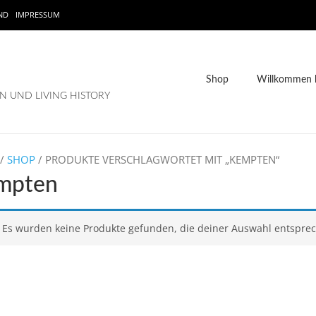
ND
IMPRESSUM
Shop
Willkommen b
 UND LIVING HISTORY
/
SHOP
/ PRODUKTE VERSCHLAGWORTET MIT „KEMPTEN“
mpten
Es wurden keine Produkte gefunden, die deiner Auswahl entspre