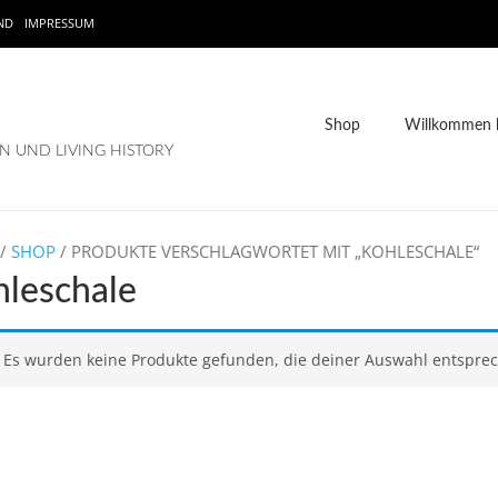
ND
IMPRESSUM
Shop
Willkommen b
 UND LIVING HISTORY
/
SHOP
/ PRODUKTE VERSCHLAGWORTET MIT „KOHLESCHALE“
hleschale
Es wurden keine Produkte gefunden, die deiner Auswahl entspre