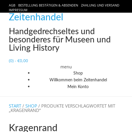
AGB
BESTELLUNG BESTÄTIGEN & ABSENDEN
ZAHLUNG UND VERSAND
IMPRESSUM
Zeitenhandel
Handgedrechseltes und
besonderes für Museen und
Living History
(0)
- €0,00
menu
Shop
Willkommen beim Zeitenhandel
Mein Konto
START
/
SHOP
/ PRODUKTE VERSCHLAGWORTET MIT
„KRAGENRAND“
Kragenrand