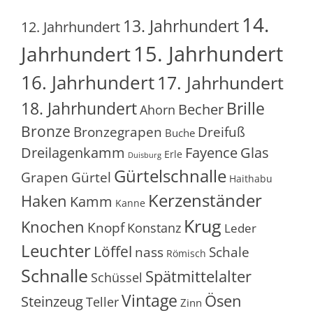
14.
13. Jahrhundert
12. Jahrhundert
15. Jahrhundert
Jahrhundert
16. Jahrhundert
17. Jahrhundert
18. Jahrhundert
Brille
Becher
Ahorn
Bronze
Bronzegrapen
Dreifuß
Buche
Glas
Dreilagenkamm
Fayence
Erle
Duisburg
Gürtelschnalle
Grapen
Gürtel
Haithabu
Kerzenständer
Haken
Kamm
Kanne
Krug
Knochen
Knopf
Konstanz
Leder
Leuchter
Löffel
nass
Schale
Römisch
Schnalle
Spätmittelalter
Schüssel
Vintage
Ösen
Steinzeug
Teller
Zinn