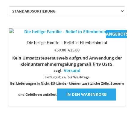
ANGEBOT!
Die heilige Familie – Relief in Elfenbeinimitat
Ursprünglicher
Aktueller
€
50,00
€
35,00
Preis
Preis
Kein Umsatzsteuerausweis aufgrund Anwendung der
war:
ist:
Kleinunternehmerregelung gemäß § 19 UStG.
€50,00
€35,00.
zzgl.
Versand
Lieferzeit: ca. 5-7 Werktage
Bei Lieferungen in Nicht-EU-Länder können zusätzliche Zölle, Steuern
IN DEN WARENKORB
und Gebühren anfallen.