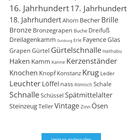
16. Jahrhundert
17. Jahrhundert
18. Jahrhundert
Brille
Becher
Ahorn
Bronze
Bronzegrapen
Dreifuß
Buche
Glas
Dreilagenkamm
Fayence
Erle
Duisburg
Gürtelschnalle
Grapen
Gürtel
Haithabu
Kerzenständer
Haken
Kamm
Kanne
Krug
Knochen
Knopf
Konstanz
Leder
Leuchter
Löffel
nass
Schale
Römisch
Schnalle
Spätmittelalter
Schüssel
Vintage
Ösen
Steinzeug
Teller
Zinn
Vertrag widerrufen