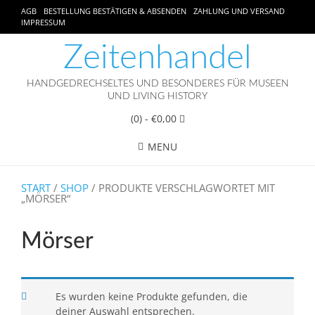
AGB
BESTELLUNG BESTÄTIGEN & ABSENDEN
ZAHLUNG UND VERSAND
IMPRESSUM
Zeitenhandel
HANDGEDRECHSELTES UND BESONDERES FÜR MUSEEN
UND LIVING HISTORY
(0)
- €0,00
MENU
START
/
SHOP
/ PRODUKTE VERSCHLAGWORTET MIT
„MÖRSER“
Mörser
Es wurden keine Produkte gefunden, die
deiner Auswahl entsprechen.