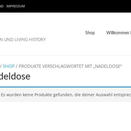
ND
IMPRESSUM
Shop
Willkommen b
 UND LIVING HISTORY
/
SHOP
/ PRODUKTE VERSCHLAGWORTET MIT „NADELDOSE“
deldose
Es wurden keine Produkte gefunden, die deiner Auswahl entspre