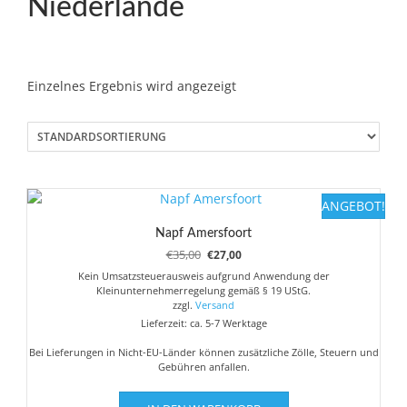
Niederlande
Einzelnes Ergebnis wird angezeigt
ANGEBOT!
Napf Amersfoort
Ursprünglicher
Aktueller
€
35,00
€
27,00
Preis
Preis
Kein Umsatzsteuerausweis aufgrund Anwendung der
war:
ist:
Kleinunternehmerregelung gemäß § 19 UStG.
€35,00
€27,00.
zzgl.
Versand
Lieferzeit: ca. 5-7 Werktage
Bei Lieferungen in Nicht-EU-Länder können zusätzliche Zölle, Steuern und
Gebühren anfallen.