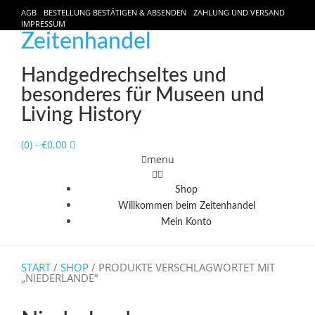
AGB
BESTELLUNG BESTÄTIGEN & ABSENDEN
ZAHLUNG UND VERSAND
IMPRESSUM
Zeitenhandel
Handgedrechseltes und
besonderes für Museen und
Living History
(0)
- €0,00
menu
Shop
Willkommen beim Zeitenhandel
Mein Konto
START
/
SHOP
/ PRODUKTE VERSCHLAGWORTET MIT
„NIEDERLANDE“