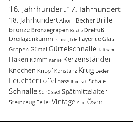
16. Jahrhundert
17. Jahrhundert
18. Jahrhundert
Brille
Becher
Ahorn
Bronze
Bronzegrapen
Dreifuß
Buche
Glas
Dreilagenkamm
Fayence
Erle
Duisburg
Gürtelschnalle
Grapen
Gürtel
Haithabu
Kerzenständer
Haken
Kamm
Kanne
Krug
Knochen
Knopf
Konstanz
Leder
Leuchter
Löffel
nass
Schale
Römisch
Schnalle
Spätmittelalter
Schüssel
Vintage
Ösen
Steinzeug
Teller
Zinn