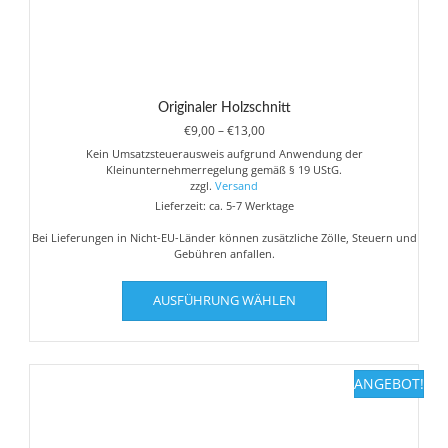
Originaler Holzschnitt
Preisspanne:
€
9,00
–
€
13,00
€9,00
Kein Umsatzsteuerausweis aufgrund Anwendung der
bis
Kleinunternehmerregelung gemäß § 19 UStG.
€13,00
zzgl.
Versand
Lieferzeit: ca. 5-7 Werktage
Bei Lieferungen in Nicht-EU-Länder können zusätzliche Zölle, Steuern und
Gebühren anfallen.
Dieses
AUSFÜHRUNG WÄHLEN
Produkt
weist
mehrere
Varianten
ANGEBOT!
auf.
Die
Optionen