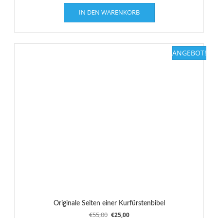
IN DEN WARENKORB
ANGEBOT!
Originale Seiten einer Kurfürstenbibel
Ursprünglicher
Aktueller
€
55,00
€
25,00