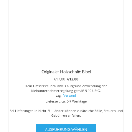
können
auf
der
Produktseite
gewählt
werden
Originaler Holzschnitt Bibel
Ursprünglicher
Aktueller
€
17,00
€
12,00
Preis
Preis
Kein Umsatzsteuerausweis aufgrund Anwendung der
war:
ist:
Kleinunternehmerregelung gemäß § 19 UStG.
€17,00
€12,00.
zzgl.
Versand
Lieferzeit: ca. 5-7 Werktage
Bei Lieferungen in Nicht-EU-Länder können zusätzliche Zölle, Steuern und
Gebühren anfallen.
Dieses
AUSFÜHRUNG WÄHLEN
Produkt