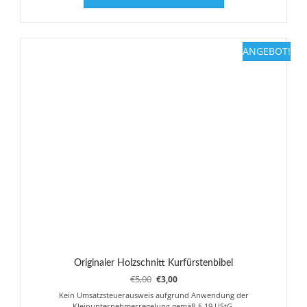
weist
mehrere
Varianten
ANGEBOT!
auf.
Die
Optionen
können
auf
der
Produktseite
gewählt
werden
Originaler Holzschnitt Kurfürstenbibel
Ursprünglicher
Aktueller
€
5,00
€
3,00
Preis
Preis
Kein Umsatzsteuerausweis aufgrund Anwendung der
war:
ist:
Kleinunternehmerregelung gemäß § 19 UStG.