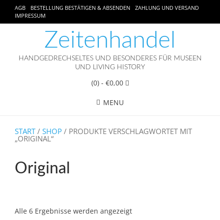
AGB
BESTELLUNG BESTÄTIGEN & ABSENDEN
ZAHLUNG UND VERSAND
IMPRESSUM
Zeitenhandel
HANDGEDRECHSELTES UND BESONDERES FÜR MUSEEN
UND LIVING HISTORY
(0)
- €0,00
MENU
START
/
SHOP
/ PRODUKTE VERSCHLAGWORTET MIT
„ORIGINAL“
Original
Alle 6 Ergebnisse werden angezeigt