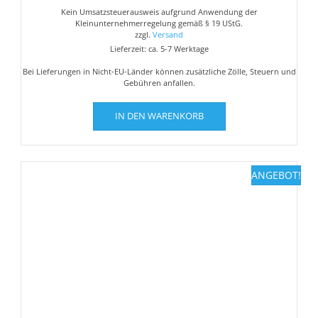
Preis
Preis
Kein Umsatzsteuerausweis aufgrund Anwendung der
war:
ist:
Kleinunternehmerregelung gemäß § 19 UStG.
€55,00
€25,00.
zzgl.
Versand
Lieferzeit: ca. 5-7 Werktage
Bei Lieferungen in Nicht-EU-Länder können zusätzliche Zölle, Steuern und
Gebühren anfallen.
IN DEN WARENKORB
ANGEBOT!