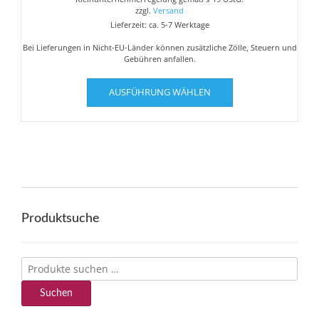
€5,00
€3,00.
zzgl.
Versand
Lieferzeit: ca. 5-7 Werktage
Bei Lieferungen in Nicht-EU-Länder können zusätzliche Zölle, Steuern und
Gebühren anfallen.
Dieses
AUSFÜHRUNG WÄHLEN
Produkt
weist
mehrere
Varianten
auf.
Die
Optionen
können
auf
Produktsuche
der
Produktseite
gewählt
Suchen
werden
nach:
Suchen