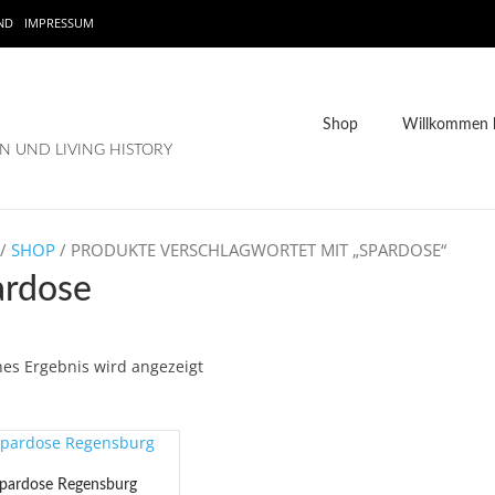
ND
IMPRESSUM
Shop
Willkommen b
 UND LIVING HISTORY
/
SHOP
/ PRODUKTE VERSCHLAGWORTET MIT „SPARDOSE“
ardose
nes Ergebnis wird angezeigt
pardose Regensburg