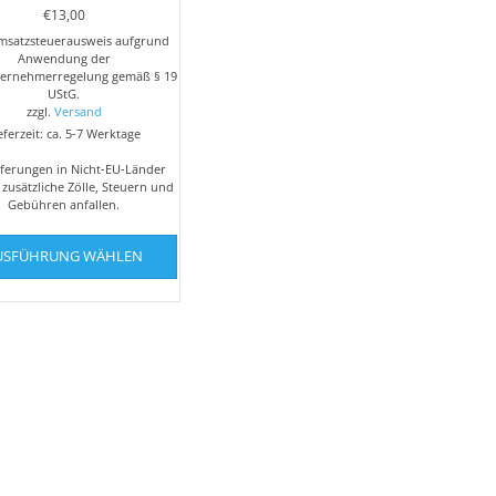
€
13,00
msatzsteuerausweis aufgrund
Anwendung der
ternehmerregelung gemäß § 19
UStG.
zzgl.
Versand
eferzeit: ca. 5-7 Werktage
eferungen in Nicht-EU-Länder
zusätzliche Zölle, Steuern und
Gebühren anfallen.
Dieses
USFÜHRUNG WÄHLEN
Produkt
weist
mehrere
Varianten
auf.
Die
Optionen
können
auf
der
Produktseite