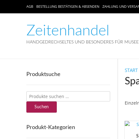
AGB
BESTELLUNG BESTÄTIGEN & ABSENDEN
ZAHLUNG UND VERSA
Zeitenhandel
HANDGEDRECHSELTES UND BESONDERES FÜR MUSEEN
START
Produktsuche
Sp
Suchen
nach:
Einzel
Suchen
Produkt-Kategorien
S