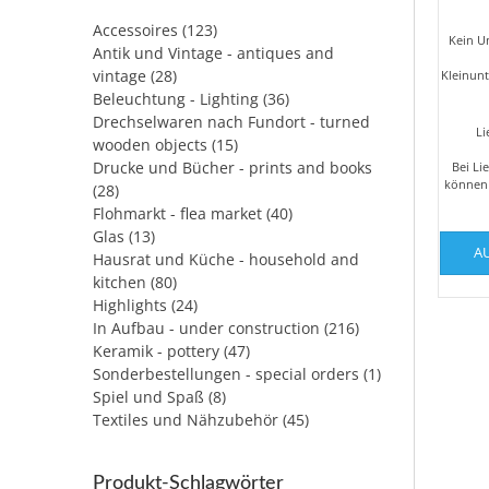
Accessoires
(123)
Kein U
Antik und Vintage - antiques and
vintage
(28)
Kleinun
Beleuchtung - Lighting
(36)
Drechselwaren nach Fundort - turned
Li
wooden objects
(15)
Drucke und Bücher - prints and books
Bei Li
können 
(28)
Flohmarkt - flea market
(40)
Glas
(13)
A
Hausrat und Küche - household and
kitchen
(80)
Highlights
(24)
In Aufbau - under construction
(216)
Keramik - pottery
(47)
Sonderbestellungen - special orders
(1)
Spiel und Spaß
(8)
Textiles und Nähzubehör
(45)
Produkt-Schlagwörter