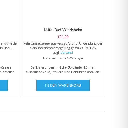
Löffel Bad Windsheim
sspanne:
€
31,00
,00
wendung der
Kein Umsatzsteuerausweis aufgrund Anwendung der
19 UStG.
Kleinunternehmerregelung gemäß § 19 UStG.
,00
zzgl.
Versand
Lieferzeit: ca. 5-7 Werktage
 können
Bei Lieferungen in Nicht-EU-Länder können
n anfallen.
zusätzliche Zölle, Steuern und Gebühren anfallen.
Dieses
IN DEN WARENKORB
Produkt
weist
mehrere
Varianten
auf.
Die
Optionen