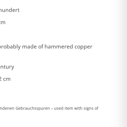
rhundert
2cm
, probably made of hammered copper
entury
.2 cm
m
andenen Gebrauchsspuren – used item with signs of