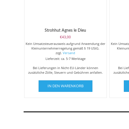
Strohhut Agnes le Dieu
€
43,00
Kein Umsatzsteuerausweis aufgrund Anwendung der
Kein Umsat
Kleinunternehmerregelung gemäß § 19 UStG.
Kleinun
zzgl.
Versand
Lieferzeit: ca. 5-7 Werktage
Bei Lieferungen in Nicht-EU-Länder können
Bei Li
zusätzliche Zölle, Steuern und Gebühren anfallen.
zusätzlich
IN DEN WARENKORB