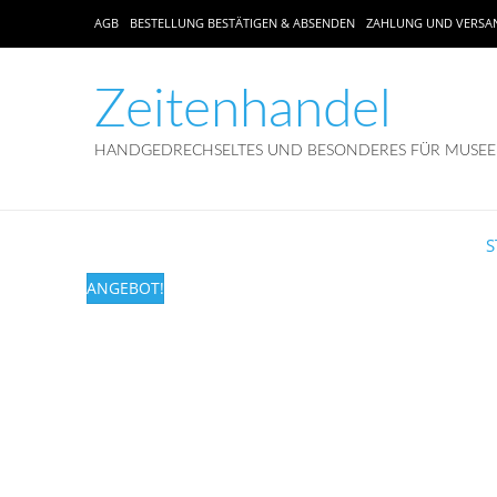
AGB
BESTELLUNG BESTÄTIGEN & ABSENDEN
ZAHLUNG UND VERSA
Zeitenhandel
HANDGEDRECHSELTES UND BESONDERES FÜR MUSEEN
S
ANGEBOT!