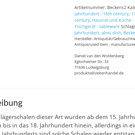
Artikelnummer:
Beckens2
Kat
Jahrhundert - 16th century
,
1
century
,
Hausrat und Küche -
Tischgerät - tableware
Schlag
Jahrhundert
,
alms dish
,
Becke
Hersteller:
Antiquität/Gebrauchtwa
Antique/used item - manufacture
Daniel van den Woldenberg
Eglosheimer Str. 33
71636 Ludwigsburg
produkte@zeitenhandel.de
eibung
lägerschalen dieser Art wurden ab dem 15. Jahrh
h bis in das 18. Jahrhundert hinein, allerdings in e
. Jahrhunderts sind solche Schalen wieder entsta