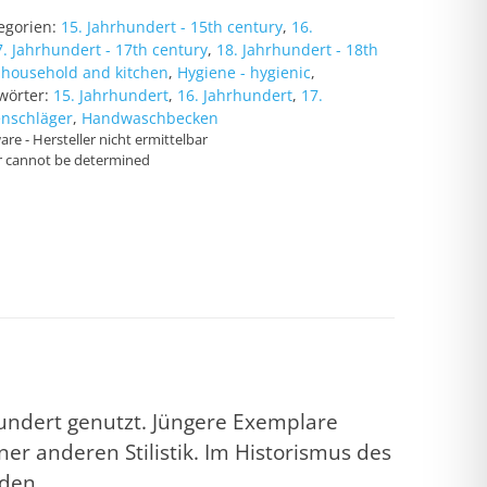
egorien:
15. Jahrhundert - 15th century
,
16.
7. Jahrhundert - 17th century
,
18. Jahrhundert - 18th
 household and kitchen
,
Hygiene - hygienic
,
wörter:
15. Jahrhundert
,
16. Jahrhundert
,
17.
nschläger
,
Handwaschbecken
re - Hersteller nicht ermittelbar
r cannot be determined
undert genutzt. Jüngere Exemplare
iner anderen Stilistik. Im Historismus des
nden.