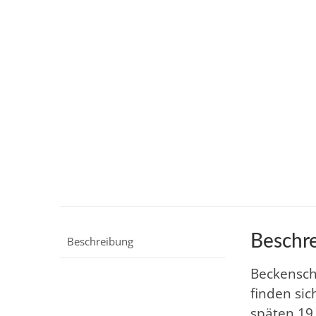
Beschr
Beschreibung
Beckensch
finden sic
späten 19