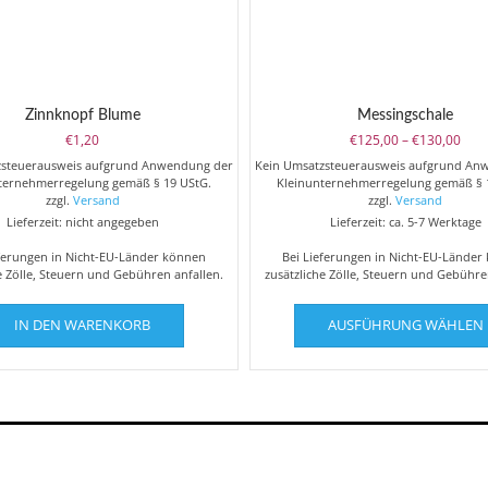
Zinnknopf Blume
Messingschale
Prei
€
1,20
€
125,00
–
€
130,00
€125
zsteuerausweis aufgrund Anwendung der
Kein Umsatzsteuerausweis aufgrund An
bis
ternehmerregelung gemäß § 19 UStG.
Kleinunternehmerregelung gemäß § 
€130
zzgl.
Versand
zzgl.
Versand
Lieferzeit: nicht angegeben
Lieferzeit: ca. 5-7 Werktage
eferungen in Nicht-EU-Länder können
Bei Lieferungen in Nicht-EU-Länder
e Zölle, Steuern und Gebühren anfallen.
zusätzliche Zölle, Steuern und Gebühre
IN DEN WARENKORB
AUSFÜHRUNG WÄHLEN