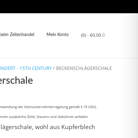
(0)
- €0,00
eim Zeitenhandel
Mein Konto
UNDERT - 15TH CENTURY
/ BECKENSCHLÄGERSCHALE
rschale
licher
ktueller
reis
Anwendung der Kleinunternehmerregelung gemäß § 19 UStG.
st:
nnen zusätzliche Zölle, Steuern und Gebühren anfallen.
170,00.
lägerschale, wohl aus Kupferblech