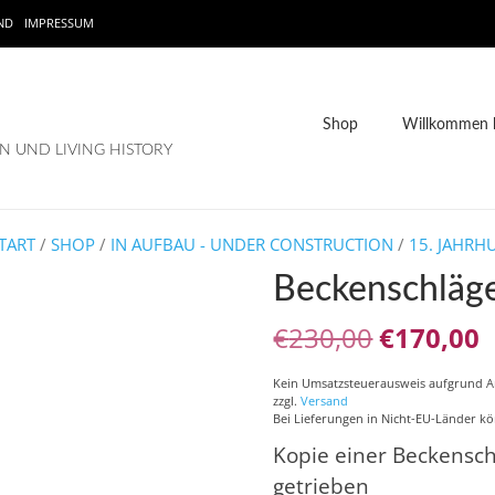
ND
IMPRESSUM
Shop
Willkommen b
 UND LIVING HISTORY
TART
/
SHOP
/
IN AUFBAU - UNDER CONSTRUCTION
/
15. JAHRH
Beckenschläge
Ursprüng
A
€
230,00
€
170,00
Preis
P
Kein Umsatzsteuerausweis aufgrund 
zzgl.
Versand
war:
i
Bei Lieferungen in Nicht-EU-Länder kö
€230,00
€
Kopie einer Beckensch
getrieben